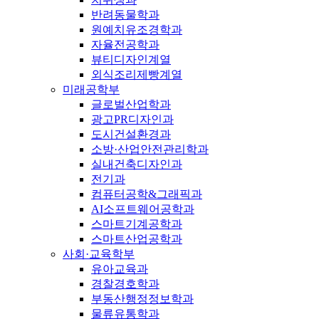
반려동물학과
원예치유조경학과
자율전공학과
뷰티디자인계열
외식조리제빵계열
미래공학부
글로벌산업학과
광고PR디자인과
도시건설환경과
소방·산업안전관리학과
실내건축디자인과
전기과
컴퓨터공학&그래픽과
AI소프트웨어공학과
스마트기계공학과
스마트산업공학과
사회·교육학부
유아교육과
경찰경호학과
부동산행정정보학과
물류유통학과