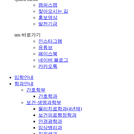
캠퍼스맵
찾아오시는 길
홍보영상
발전기금
sns 바로가기
인스타그램
유튜브
페이스북
네이버 블로그
카카오톡
입학안내
학과안내
간호학부
간호학과
보건·생명과학부
물리치료학과(4년제)
보건의료행정학과
안경광학과
임상병리과
치위생과