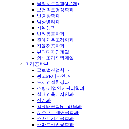
물리치료학과(4년제)
보건의료행정학과
안경광학과
임상병리과
치위생과
반려동물학과
원예치유조경학과
자율전공학과
뷰티디자인계열
외식조리제빵계열
미래공학부
글로벌산업학과
광고PR디자인과
도시건설환경과
소방·산업안전관리학과
실내건축디자인과
전기과
컴퓨터공학&그래픽과
AI소프트웨어공학과
스마트기계공학과
스마트산업공학과