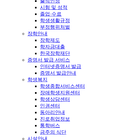
출석인정
시험 및 성적
졸업·수료
학생생활규정
부정행위처벌
장학안내
장학제도
학자금대출
한국장학재단
증명서 발급 서비스
인터넷증명서 발급
증명서 발급안내
학생복지
학생종합서비스센터
장애학생지원센터
학생상담센터
인권센터
동아리안내
진로취업정보
통학버스
금주의 식단
시설안내