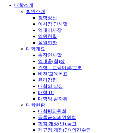
대학소개
법인소개
창학정신
이사장 인사말
역대이사장
임원현황
직원현황
대학개요
총장인사말
역대총(학)장
건학ㆍ교육이념/교훈
비전/교육목표
윤리강령
대학의 상징
대학 UI
대학의 발자취
대학현황
대학평의원회
등록금심의위원회
학칙 개정(안) 공고
제규정 개정(안) 의견수렴