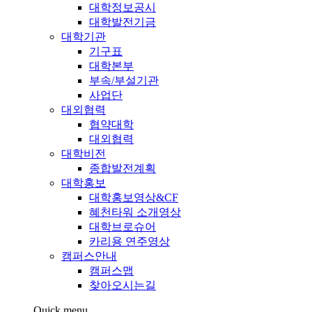
대학정보공시
대학발전기금
대학기관
기구표
대학본부
부속/부설기관
사업단
대외협력
협약대학
대외협력
대학비전
종합발전계획
대학홍보
대학홍보영상&CF
혜천타워 소개영상
대학브로슈어
카리용 연주영상
캠퍼스안내
캠퍼스맵
찾아오시는길
Quick menu