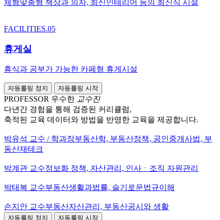
체형맞춤형 책상과 의자, 최신인테리어 등의 최신식 시설
FACILITIES.05
휴게실
휴식과 공부가 가능한 카페형 휴게시설
자동롤링 정지
자동롤링 시작
PROFESSOR
우수한
교수진
다년간 경험을 통해 검증된 커리큘럼,
축적된 교육 데이터와 방법을 반영한 교육을 제공합니다.
박유석
교수 / 학과장
부동산학, 부동산정책, 공인중개사법, 부
동산재테크
박계관
교수
정보화 정책, 자산관리, 인사ㆍ조직 자원관리
박태복
교수
부동산생활과법률, 슬기로운법규이해
손지안
교수
부동산자산관리, 부동산공시와 생활
자동롤링 정지
자동롤링 시작