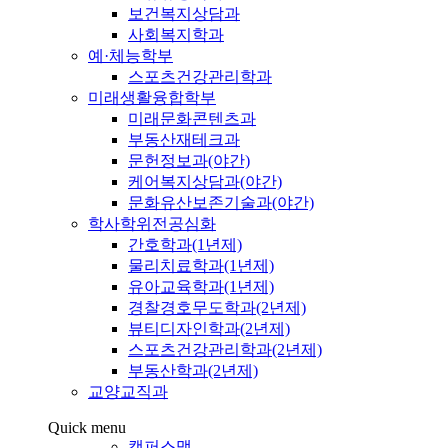
보건복지상담과
사회복지학과
예·체능학부
스포츠건강관리학과
미래생활융합학부
미래문화콘텐츠과
부동산재테크과
문헌정보과(야간)
케어복지상담과(야간)
문화유산보존기술과(야간)
학사학위전공심화
간호학과(1년제)
물리치료학과(1년제)
유아교육학과(1년제)
경찰경호무도학과(2년제)
뷰티디자인학과(2년제)
스포츠건강관리학과(2년제)
부동산학과(2년제)
교양교직과
Quick menu
캠퍼스맵