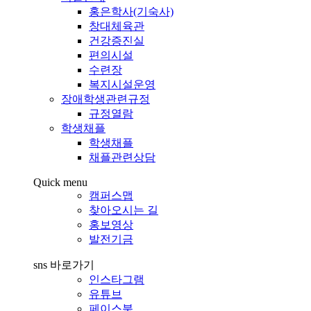
홍은학사(기숙사)
창대체육관
건강증진실
편의시설
수련장
복지시설운영
장애학생관련규정
규정열람
학생채플
학생채플
채플관련상담
Quick menu
캠퍼스맵
찾아오시는 길
홍보영상
발전기금
sns 바로가기
인스타그램
유튜브
페이스북