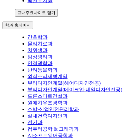
혜천유치원
교내주요사이트 닫기
학과 홈페이지
간호학과
물리치료과
치위생과
임상병리과
안경광학과
반려동물학과
외식조리제빵계열
뷰티디자인계열(헤어디자인전공)
뷰티디자인계열(메이크업·네일디자인전공)
드론스마트건설과
원예치유조경학과
소방·산업안전관리학과
실내건축디자인과
전기과
컴퓨터공학 & 그래픽과
AI소프트웨어공학과