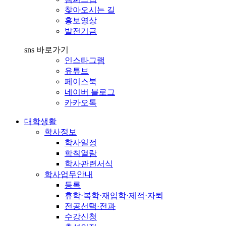
찾아오시는 길
홍보영상
발전기금
sns 바로가기
인스타그램
유튜브
페이스북
네이버 블로그
카카오톡
대학생활
학사정보
학사일정
학칙열람
학사관련서식
학사업무안내
등록
휴학·복학·재입학·제적·자퇴
전공선택·전과
수강신청