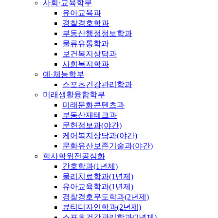
사회·교육학부
유아교육과
경찰경호학과
부동산행정정보학과
물류유통학과
보건복지상담과
사회복지학과
예·체능학부
스포츠건강관리학과
미래생활융합학부
미래문화콘텐츠과
부동산재테크과
문헌정보과(야간)
케어복지상담과(야간)
문화유산보존기술과(야간)
학사학위전공심화
간호학과(1년제)
물리치료학과(1년제)
유아교육학과(1년제)
경찰경호무도학과(2년제)
뷰티디자인학과(2년제)
스포츠건강관리학과(2년제)