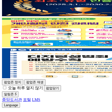
팝업존 정지
팝업존 재생
오늘 하루 열지 않기
팝업닫기
알림존
5
중앙도서관
포털
LMS
Language