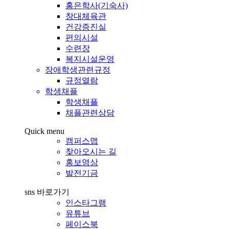
홍은학사(기숙사)
창대체육관
건강증진실
편의시설
수련장
복지시설운영
장애학생관련규정
규정열람
학생채플
학생채플
채플관련상담
Quick menu
캠퍼스맵
찾아오시는 길
홍보영상
발전기금
sns 바로가기
인스타그램
유튜브
페이스북