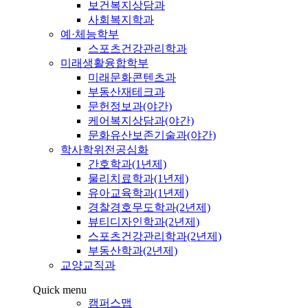
보건복지상담과
사회복지학과
예·체능학부
스포츠건강관리학과
미래생활융합학부
미래문화콘텐츠과
부동산재테크과
문헌정보과(야간)
케어복지상담과(야간)
문화유산보존기술과(야간)
학사학위전공심화
간호학과(1년제)
물리치료학과(1년제)
유아교육학과(1년제)
경찰경호무도학과(2년제)
뷰티디자인학과(2년제)
스포츠건강관리학과(2년제)
부동산학과(2년제)
교양교직과
Quick menu
캠퍼스맵