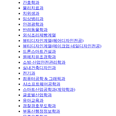
간호학과
물리치료과
치위생과
임상병리과
안경광학과
반려동물학과
외식조리제빵계열
뷰티디자인계열(헤어디자인전공)
뷰티디자인계열(메이크업·네일디자인전공)
드론스마트건설과
원예치유조경학과
소방·산업안전관리학과
실내건축디자인과
전기과
컴퓨터공학 & 그래픽과
AI소프트웨어공학과
스마트산업공학과(계약학과)
글로벌산업학과
유아교육과
경찰경호무도학과
부동산행정정보학과