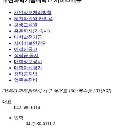
대전과학기술대학교 서비스메뉴
개인정보처리방침
혜천타워와 카리용
평생교육원
홍은학사(기숙사)
대학발전기금
사이버보안진단
예결산공고
적립금 공시
대학정보공시
대학자체평가
청탁금지법
업무추진비
(35408) 대전광역시 서구 혜천로 100 (복수동 333번지)
대표
042-580-6114
입학
042)580-6111,2