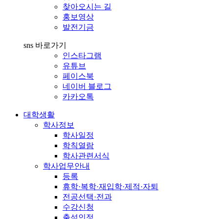
찾아오시는 길
홍보영상
발전기금
sns 바로가기
인스타그램
유튜브
페이스북
네이버 블로그
카카오톡
대학생활
학사정보
학사일정
학칙열람
학사관련서식
학사업무안내
등록
휴학·복학·재입학·제적·자퇴
전공선택·전과
수강신청
출석인정