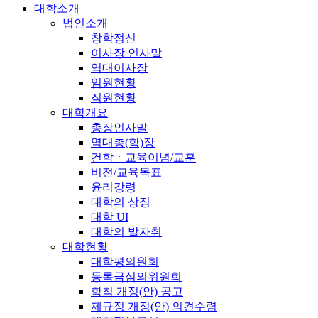
대학소개
법인소개
창학정신
이사장 인사말
역대이사장
임원현황
직원현황
대학개요
총장인사말
역대총(학)장
건학ㆍ교육이념/교훈
비전/교육목표
윤리강령
대학의 상징
대학 UI
대학의 발자취
대학현황
대학평의원회
등록금심의위원회
학칙 개정(안) 공고
제규정 개정(안) 의견수렴