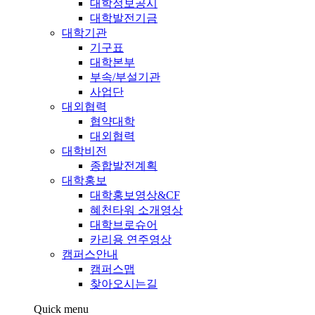
대학정보공시
대학발전기금
대학기관
기구표
대학본부
부속/부설기관
사업단
대외협력
협약대학
대외협력
대학비전
종합발전계획
대학홍보
대학홍보영상&CF
혜천타워 소개영상
대학브로슈어
카리용 연주영상
캠퍼스안내
캠퍼스맵
찾아오시는길
Quick menu