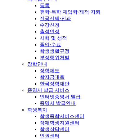
등록
휴학·복학·재입학·제적·자퇴
전공선택·전과
수강신청
출석인정
시험 및 성적
졸업·수료
학생생활규정
부정행위처벌
장학안내
장학제도
학자금대출
한국장학재단
증명서 발급 서비스
인터넷증명서 발급
증명서 발급안내
학생복지
학생종합서비스센터
장애학생지원센터
학생상담센터
인권센터