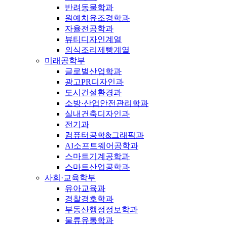
반려동물학과
원예치유조경학과
자율전공학과
뷰티디자인계열
외식조리제빵계열
미래공학부
글로벌산업학과
광고PR디자인과
도시건설환경과
소방·산업안전관리학과
실내건축디자인과
전기과
컴퓨터공학&그래픽과
AI소프트웨어공학과
스마트기계공학과
스마트산업공학과
사회·교육학부
유아교육과
경찰경호학과
부동산행정정보학과
물류유통학과