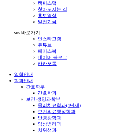
캠퍼스맵
찾아오시는 길
홍보영상
발전기금
sns 바로가기
인스타그램
유튜브
페이스북
네이버 블로그
카카오톡
입학안내
학과안내
간호학부
간호학과
보건·생명과학부
물리치료학과(4년제)
보건의료행정학과
안경광학과
임상병리과
치위생과