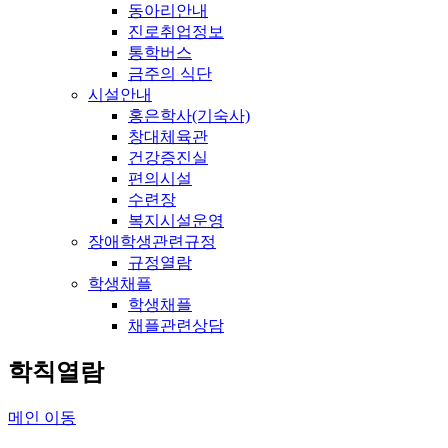
동아리안내
진로취업정보
통학버스
금주의 식단
시설안내
홍은학사(기숙사)
창대체육관
건강증진실
편의시설
수련장
복지시설운영
장애학생관련규정
규정열람
학생채플
학생채플
채플관련상담
학칙열람
메인 이동