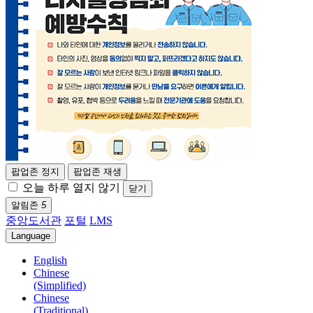
팝업존 정지
팝업존 재생
오늘 하루 열지 않기
닫기
알림존
5
중앙도서관
포털
LMS
Language
English
Chinese
(Simplified)
Chinese
(Traditional)