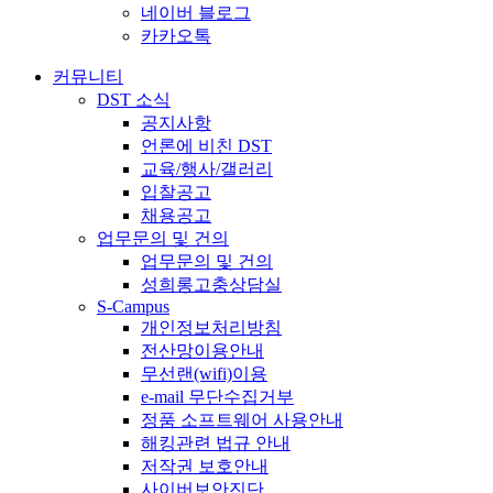
네이버 블로그
카카오톡
커뮤니티
DST 소식
공지사항
언론에 비친 DST
교육/행사/갤러리
입찰공고
채용공고
업무문의 및 건의
업무문의 및 건의
성희롱고충상담실
S-Campus
개인정보처리방침
전산망이용안내
무선랜(wifi)이용
e-mail 무단수집거부
정품 소프트웨어 사용안내
해킹관련 법규 안내
저작권 보호안내
사이버보안진단