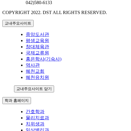
042)580-6133
COPYRIGHT 2022.
DST ALL RIGHTS RESERVED.
교내주요사이트
중앙도서관
평생교육원
창대체육관
국제교류원
홍은학사(기숙사)
역사관
혜천교회
혜천유치원
교내주요사이트 닫기
학과 홈페이지
간호학과
물리치료과
치위생과
임상병리과