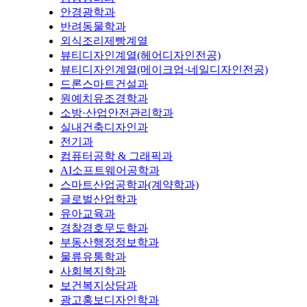
안경광학과
반려동물학과
외식조리제빵계열
뷰티디자인계열(헤어디자인전공)
뷰티디자인계열(메이크업·네일디자인전공)
드론스마트건설과
원예치유조경학과
소방·산업안전관리학과
실내건축디자인과
전기과
컴퓨터공학 & 그래픽과
AI소프트웨어공학과
스마트산업공학과(계약학과)
글로벌산업학과
유아교육과
경찰경호무도학과
부동산행정정보학과
물류유통학과
사회복지학과
보건복지상담과
광고홍보디자인학과