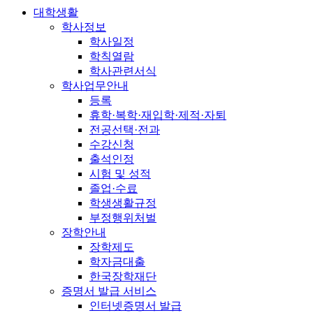
대학생활
학사정보
학사일정
학칙열람
학사관련서식
학사업무안내
등록
휴학·복학·재입학·제적·자퇴
전공선택·전과
수강신청
출석인정
시험 및 성적
졸업·수료
학생생활규정
부정행위처벌
장학안내
장학제도
학자금대출
한국장학재단
증명서 발급 서비스
인터넷증명서 발급