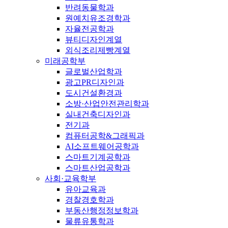
반려동물학과
원예치유조경학과
자율전공학과
뷰티디자인계열
외식조리제빵계열
미래공학부
글로벌산업학과
광고PR디자인과
도시건설환경과
소방·산업안전관리학과
실내건축디자인과
전기과
컴퓨터공학&그래픽과
AI소프트웨어공학과
스마트기계공학과
스마트산업공학과
사회·교육학부
유아교육과
경찰경호학과
부동산행정정보학과
물류유통학과