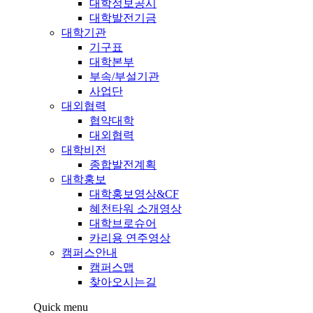
대학정보공시
대학발전기금
대학기관
기구표
대학본부
부속/부설기관
사업단
대외협력
협약대학
대외협력
대학비전
종합발전계획
대학홍보
대학홍보영상&CF
혜천타워 소개영상
대학브로슈어
카리용 연주영상
캠퍼스안내
캠퍼스맵
찾아오시는길
Quick menu