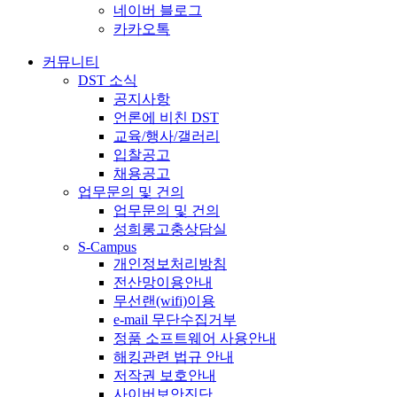
네이버 블로그
카카오톡
커뮤니티
DST 소식
공지사항
언론에 비친 DST
교육/행사/갤러리
입찰공고
채용공고
업무문의 및 건의
업무문의 및 건의
성희롱고충상담실
S-Campus
개인정보처리방침
전산망이용안내
무선랜(wifi)이용
e-mail 무단수집거부
정품 소프트웨어 사용안내
해킹관련 법규 안내
저작권 보호안내
사이버보안진단