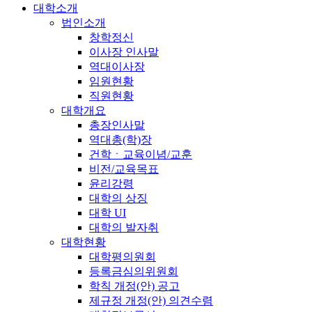
대학소개
법인소개
창학정신
이사장 인사말
역대이사장
임원현황
직원현황
대학개요
총장인사말
역대총(학)장
건학ㆍ교육이념/교훈
비전/교육목표
윤리강령
대학의 상징
대학 UI
대학의 발자취
대학현황
대학평의원회
등록금심의위원회
학칙 개정(안) 공고
제규정 개정(안) 의견수렴