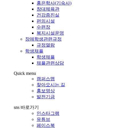
홍은학사(기숙사)
창대체육관
건강증진실
편의시설
수련장
복지시설운영
장애학생관련규정
규정열람
학생채플
학생채플
채플관련상담
Quick menu
캠퍼스맵
찾아오시는 길
홍보영상
발전기금
sns 바로가기
인스타그램
유튜브
페이스북