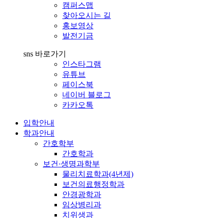
캠퍼스맵
찾아오시는 길
홍보영상
발전기금
sns 바로가기
인스타그램
유튜브
페이스북
네이버 블로그
카카오톡
입학안내
학과안내
간호학부
간호학과
보건·생명과학부
물리치료학과(4년제)
보건의료행정학과
안경광학과
임상병리과
치위생과