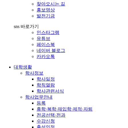
찾아오시는 길
홍보영상
발전기금
sns 바로가기
인스타그램
유튜브
페이스북
네이버 블로그
카카오톡
대학생활
학사정보
학사일정
학칙열람
학사관련서식
학사업무안내
등록
휴학·복학·재입학·제적·자퇴
전공선택·전과
수강신청
출석인정