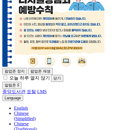
팝업존 정지
팝업존 재생
오늘 하루 열지 않기
닫기
알림존
5
중앙도서관
포털
LMS
Language
English
Chinese
(Simplified)
Chinese
(Traditional)