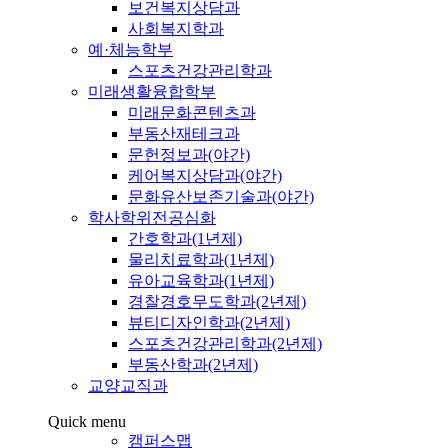
보건복지상담과
사회복지학과
예·체능학부
스포츠건강관리학과
미래생활융합학부
미래문화콘텐츠과
부동산재테크과
문헌정보과(야간)
케어복지상담과(야간)
문화유산보존기술과(야간)
학사학위전공심화
간호학과(1년제)
물리치료학과(1년제)
유아교육학과(1년제)
경찰경호무도학과(2년제)
뷰티디자인학과(2년제)
스포츠건강관리학과(2년제)
부동산학과(2년제)
교양교직과
Quick menu
캠퍼스맵