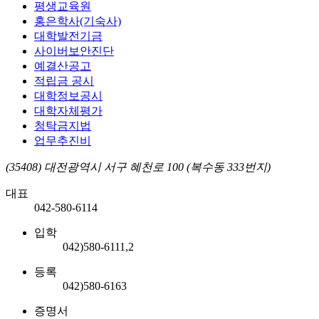
평생교육원
홍은학사(기숙사)
대학발전기금
사이버보안진단
예결산공고
적립금 공시
대학정보공시
대학자체평가
청탁금지법
업무추진비
(35408) 대전광역시 서구 혜천로 100 (복수동 333번지)
대표
042-580-6114
입학
042)580-6111,2
등록
042)580-6163
증명서