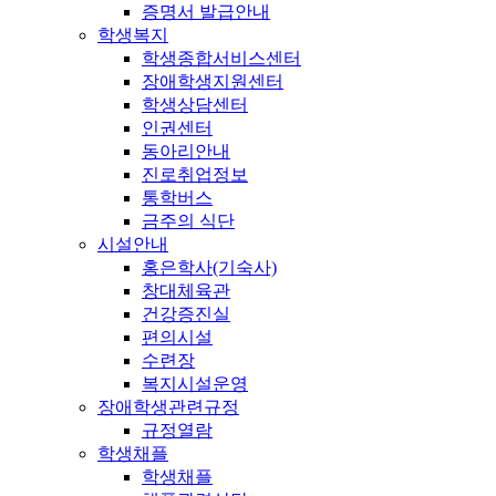
증명서 발급안내
학생복지
학생종합서비스센터
장애학생지원센터
학생상담센터
인권센터
동아리안내
진로취업정보
통학버스
금주의 식단
시설안내
홍은학사(기숙사)
창대체육관
건강증진실
편의시설
수련장
복지시설운영
장애학생관련규정
규정열람
학생채플
학생채플