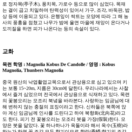
로 정자목(亭子木), 풍치목, 가로수 등으로 많이 심었다. 목재
는 결이 곱고 치밀하며 탄력성이 있어서 가구, 조각, 바둑판, 밥
상 등에 이용되고 있다. 은행잎이 싹트는 모양에 따라 그 해 농
사의 풍흉을 점쳤고 나무가 밤에 울면 마을에 재앙이 온다거나
도끼질을 하면 피가 나온다는 등의 속설이 있다.
교화
목련
학명
: Magnolia Kobus De Candolle / 영명 : Kobus
Magnolia, Thunbers Magnolia
중국 원산의 낙엽활엽교목으로서 관상용으로 심고 있으며 키
는 보통 15~20m, 지름은 30cm에 달한다. 우리나라에서는 사찰
에서 즐겨 심었으며 전국에서 관상용으로 식재하고 있다. 목련
의 꽃봉오리는 모조리 북녘을 바라본다. 사랑하는 임금님에 대
해 변하지 않는 충절의 표징이라고 한다. 신하들은 북쪽에 앉
아 계신 임금님께 인사를 드린다고 하여 북향화(北向花)라고
도 한다. 피기 전 꽃봉오리는 모조리 붓을 가장(假裝)한다. 모
양은 붓을 닮았다. 꽃 하나하나가 옥돌이라 해서 옥수(玉樹)라
하는가 하면 꽃 조각 모두 향기이므로 향린(香鱗:향기의 조각