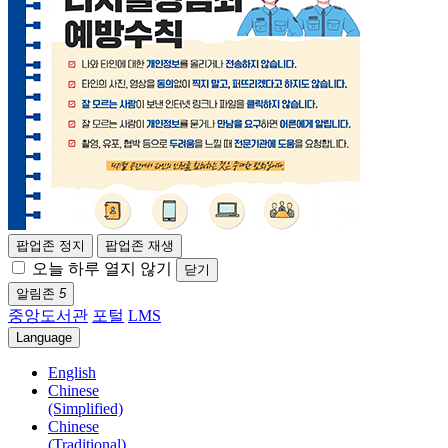
팝업존 정지
팝업존 재생
오늘 하루 열지 않기
닫기
알림존
5
중앙도서관
포털
LMS
Language
English
Chinese
(Simplified)
Chinese
(Traditional)