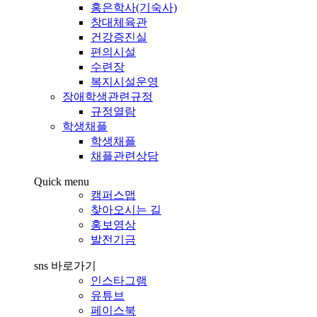
홍은학사(기숙사)
창대체육관
건강증진실
편의시설
수련장
복지시설운영
장애학생관련규정
규정열람
학생채플
학생채플
채플관련상담
Quick menu
캠퍼스맵
찾아오시는 길
홍보영상
발전기금
sns 바로가기
인스타그램
유튜브
페이스북