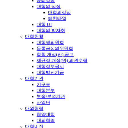
윤리강령
대학의 상징
대학의상징
혜천타워
대학 UI
대학의 발자취
대학현황
대학평의원회
등록금심의위원회
학칙 개정(안) 공고
제규정 개정(안) 의견수렴
대학정보공시
대학발전기금
대학기관
기구표
대학본부
부속/부설기관
사업단
대외협력
협약대학
대외협력
대학비전