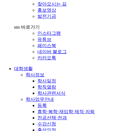
찾아오시는 길
홍보영상
발전기금
sns 바로가기
인스타그램
유튜브
페이스북
네이버 블로그
카카오톡
대학생활
학사정보
학사일정
학칙열람
학사관련서식
학사업무안내
등록
휴학·복학·재입학·제적·자퇴
전공선택·전과
수강신청
출석인정