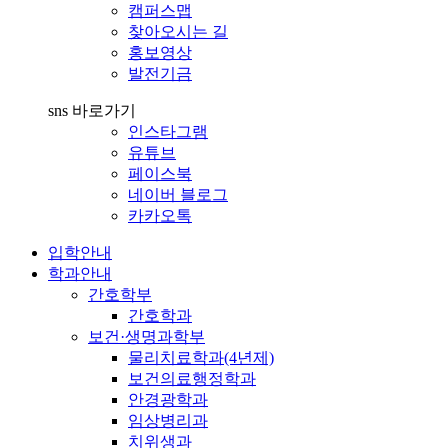
캠퍼스맵
찾아오시는 길
홍보영상
발전기금
sns 바로가기
인스타그램
유튜브
페이스북
네이버 블로그
카카오톡
입학안내
학과안내
간호학부
간호학과
보건·생명과학부
물리치료학과(4년제)
보건의료행정학과
안경광학과
임상병리과
치위생과