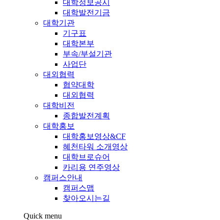
대학정보공시
대학발전기금
대학기관
기구표
대학본부
부속/부설기관
사업단
대외협력
협약대학
대외협력
대학비전
종합발전계획
대학홍보
대학홍보영상&CF
혜천타워 소개영상
대학브로슈어
카리용 연주영상
캠퍼스안내
캠퍼스맵
찾아오시는길
Quick menu