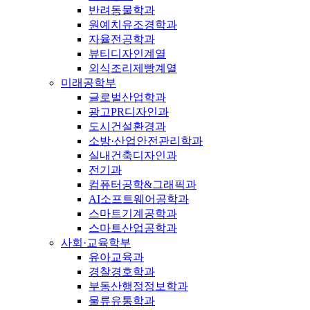
반려동물학과
원예치유조경학과
자율전공학과
뷰티디자인계열
외식조리제빵계열
미래공학부
글로벌산업학과
광고PR디자인과
도시건설환경과
소방·산업안전관리학과
실내건축디자인과
전기과
컴퓨터공학&그래픽과
AI소프트웨어공학과
스마트기계공학과
스마트산업공학과
사회·교육학부
유아교육과
경찰경호학과
부동산행정정보학과
물류유통학과