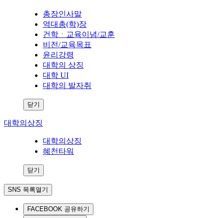
총장인사말
역대총(학)장
건학ㆍ교육이념/교훈
비전/교육목표
윤리강령
대학의 상징
대학 UI
대학의 발자취
닫기
대학의상징
대학의상징
혜천타워
닫기
SNS 목록열기
FACEBOOK 공유하기