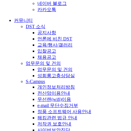
네이버 블로그
카카오톡
커뮤니티
DST 소식
공지사항
언론에 비친 DST
교육/행사/갤러리
입찰공고
채용공고
업무문의 및 건의
업무문의 및 건의
성희롱고충상담실
S-Campus
개인정보처리방침
전산망이용안내
무선랜(wifi)이용
e-mail 무단수집거부
정품 소프트웨어 사용안내
해킹관련 법규 안내
저작권 보호안내
사이버보안진단