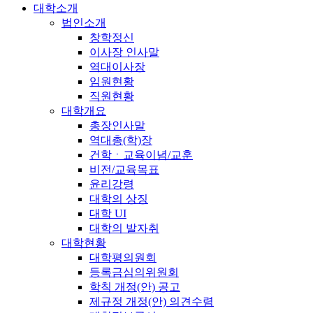
대학소개
법인소개
창학정신
이사장 인사말
역대이사장
임원현황
직원현황
대학개요
총장인사말
역대총(학)장
건학ㆍ교육이념/교훈
비전/교육목표
윤리강령
대학의 상징
대학 UI
대학의 발자취
대학현황
대학평의원회
등록금심의위원회
학칙 개정(안) 공고
제규정 개정(안) 의견수렴