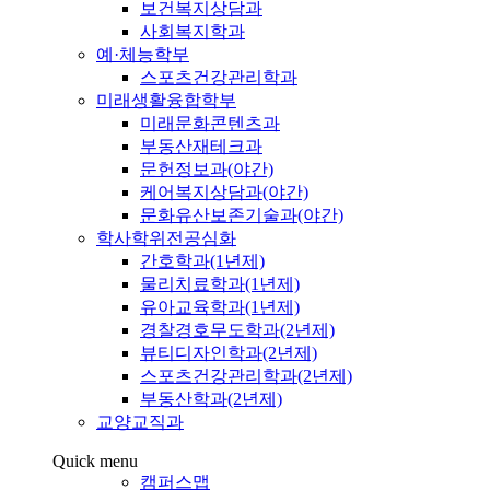
보건복지상담과
사회복지학과
예·체능학부
스포츠건강관리학과
미래생활융합학부
미래문화콘텐츠과
부동산재테크과
문헌정보과(야간)
케어복지상담과(야간)
문화유산보존기술과(야간)
학사학위전공심화
간호학과(1년제)
물리치료학과(1년제)
유아교육학과(1년제)
경찰경호무도학과(2년제)
뷰티디자인학과(2년제)
스포츠건강관리학과(2년제)
부동산학과(2년제)
교양교직과
Quick menu
캠퍼스맵