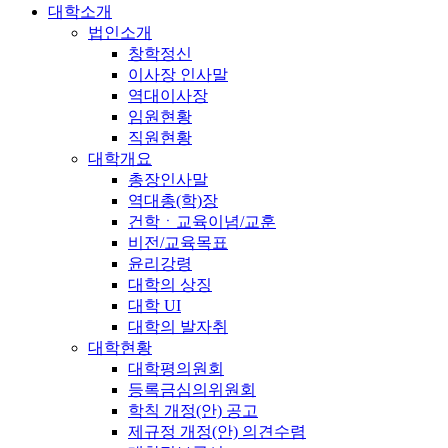
대학소개
법인소개
창학정신
이사장 인사말
역대이사장
임원현황
직원현황
대학개요
총장인사말
역대총(학)장
건학ㆍ교육이념/교훈
비전/교육목표
윤리강령
대학의 상징
대학 UI
대학의 발자취
대학현황
대학평의원회
등록금심의위원회
학칙 개정(안) 공고
제규정 개정(안) 의견수렴