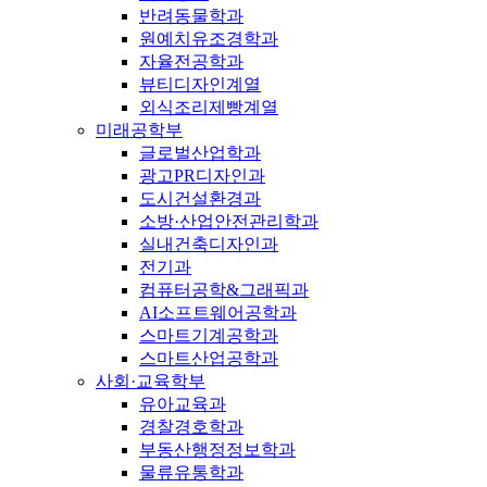
반려동물학과
원예치유조경학과
자율전공학과
뷰티디자인계열
외식조리제빵계열
미래공학부
글로벌산업학과
광고PR디자인과
도시건설환경과
소방·산업안전관리학과
실내건축디자인과
전기과
컴퓨터공학&그래픽과
AI소프트웨어공학과
스마트기계공학과
스마트산업공학과
사회·교육학부
유아교육과
경찰경호학과
부동산행정정보학과
물류유통학과