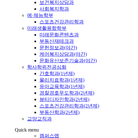
보건복지상담과
사회복지학과
예·체능학부
스포츠건강관리학과
미래생활융합학부
미래문화콘텐츠과
부동산재테크과
문헌정보과(야간)
케어복지상담과(야간)
문화유산보존기술과(야간)
학사학위전공심화
간호학과(1년제)
물리치료학과(1년제)
유아교육학과(1년제)
경찰경호무도학과(2년제)
뷰티디자인학과(2년제)
스포츠건강관리학과(2년제)
부동산학과(2년제)
교양교직과
Quick menu
캠퍼스맵