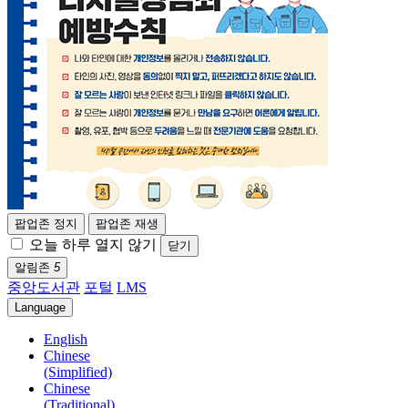
팝업존 정지
팝업존 재생
오늘 하루 열지 않기
닫기
알림존
5
중앙도서관
포털
LMS
Language
English
Chinese
(Simplified)
Chinese
(Traditional)