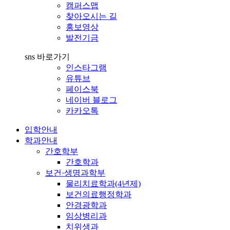
캠퍼스맵
찾아오시는 길
홍보영상
발전기금
sns 바로가기
인스타그램
유튜브
페이스북
네이버 블로그
카카오톡
입학안내
학과안내
간호학부
간호학과
보건·생명과학부
물리치료학과(4년제)
보건의료행정학과
안경광학과
임상병리과
치위생과