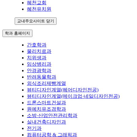
혜천교회
혜천유치원
교내주요사이트 닫기
학과 홈페이지
간호학과
물리치료과
치위생과
임상병리과
안경광학과
반려동물학과
외식조리제빵계열
뷰티디자인계열(헤어디자인전공)
뷰티디자인계열(메이크업·네일디자인전공)
드론스마트건설과
원예치유조경학과
소방·산업안전관리학과
실내건축디자인과
전기과
컴퓨터공학 & 그래픽과