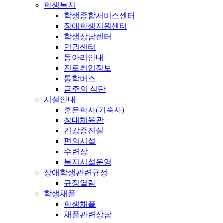
학생복지
학생종합서비스센터
장애학생지원센터
학생상담센터
인권센터
동아리안내
진로취업정보
통학버스
금주의 식단
시설안내
홍은학사(기숙사)
창대체육관
건강증진실
편의시설
수련장
복지시설운영
장애학생관련규정
규정열람
학생채플
학생채플
채플관련상담