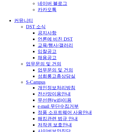
네이버 블로그
카카오톡
커뮤니티
DST 소식
공지사항
언론에 비친 DST
교육/행사/갤러리
입찰공고
채용공고
업무문의 및 건의
업무문의 및 건의
성희롱고충상담실
S-Campus
개인정보처리방침
전산망이용안내
무선랜(wifi)이용
e-mail 무단수집거부
정품 소프트웨어 사용안내
해킹관련 법규 안내
저작권 보호안내
사이버보안진단