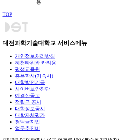
용
TOP
대전과학기술대학교 서비스메뉴
개인정보처리방침
혜천타워와 카리용
평생교육원
홍은학사(기숙사)
대학발전기금
사이버보안진단
예결산공고
적립금 공시
대학정보공시
대학자체평가
청탁금지법
업무추진비
(35408) 대전광역시 서구 혜천로 100 (복수동 333번지)