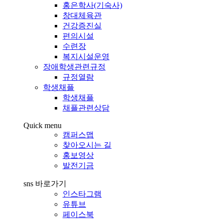
홍은학사(기숙사)
창대체육관
건강증진실
편의시설
수련장
복지시설운영
장애학생관련규정
규정열람
학생채플
학생채플
채플관련상담
Quick menu
캠퍼스맵
찾아오시는 길
홍보영상
발전기금
sns 바로가기
인스타그램
유튜브
페이스북