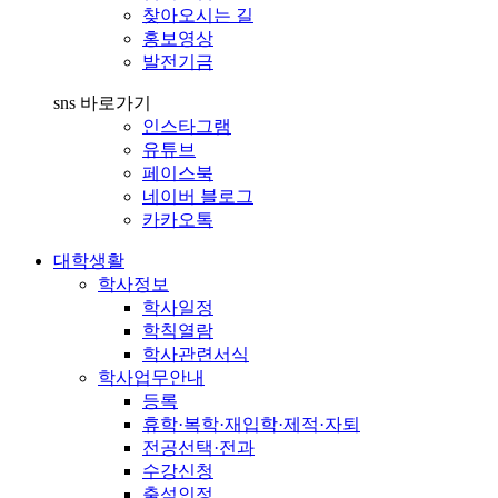
찾아오시는 길
홍보영상
발전기금
sns 바로가기
인스타그램
유튜브
페이스북
네이버 블로그
카카오톡
대학생활
학사정보
학사일정
학칙열람
학사관련서식
학사업무안내
등록
휴학·복학·재입학·제적·자퇴
전공선택·전과
수강신청
출석인정