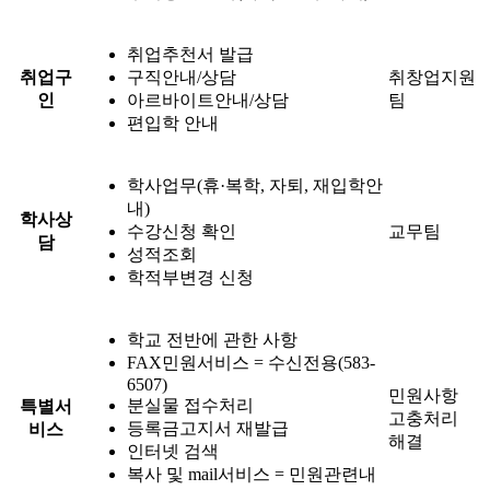
취업추천서 발급
취업구
구직안내/상담
취창업지원
인
아르바이트안내/상담
팀
편입학 안내
학사업무(휴·복학, 자퇴, 재입학안
내)
학사상
수강신청 확인
교무팀
담
성적조회
학적부변경 신청
학교 전반에 관한 사항
FAX민원서비스 = 수신전용(583-
6507)
민원사항
분실물 접수처리
특별서
고충처리
등록금고지서 재발급
비스
해결
인터넷 검색
복사 및 mail서비스 = 민원관련내