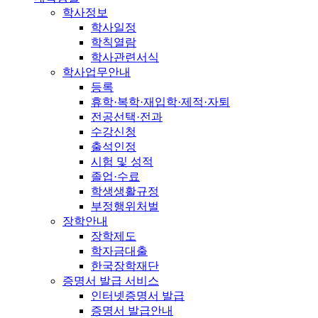
학사정보
학사일정
학칙열람
학사관련서식
학사업무안내
등록
휴학·복학·재입학·제적·자퇴
전공선택·전과
수강신청
출석인정
시험 및 성적
졸업·수료
학생생활규정
부정행위처벌
장학안내
장학제도
학자금대출
한국장학재단
증명서 발급 서비스
인터넷증명서 발급
증명서 발급안내