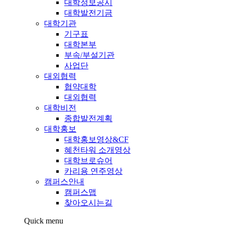
대학정보공시
대학발전기금
대학기관
기구표
대학본부
부속/부설기관
사업단
대외협력
협약대학
대외협력
대학비전
종합발전계획
대학홍보
대학홍보영상&CF
혜천타워 소개영상
대학브로슈어
카리용 연주영상
캠퍼스안내
캠퍼스맵
찾아오시는길
Quick menu