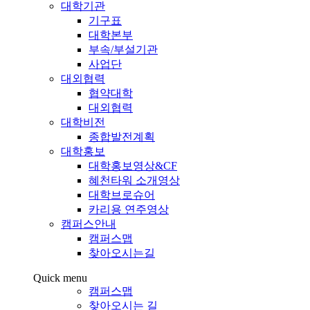
대학기관
기구표
대학본부
부속/부설기관
사업단
대외협력
협약대학
대외협력
대학비전
종합발전계획
대학홍보
대학홍보영상&CF
혜천타워 소개영상
대학브로슈어
카리용 연주영상
캠퍼스안내
캠퍼스맵
찾아오시는길
Quick menu
캠퍼스맵
찾아오시는 길