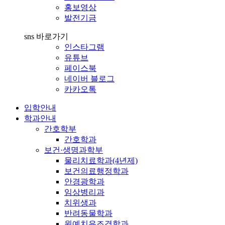
홍보영상
발전기금
sns 바로가기
인스타그램
유튜브
페이스북
네이버 블로그
카카오톡
입학안내
학과안내
간호학부
간호학과
보건·생명과학부
물리치료학과(4년제)
보건의료행정학과
안경광학과
임상병리과
치위생과
반려동물학과
원예치유조경학과