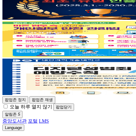
팝업존 정지
팝업존 재생
오늘 하루 열지 않기
팝업닫기
알림존
5
중앙도서관
포털
LMS
Language