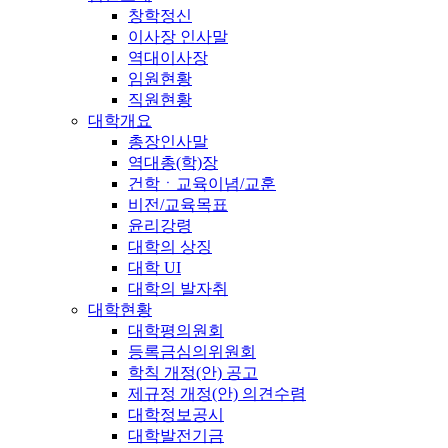
창학정신
이사장 인사말
역대이사장
임원현황
직원현황
대학개요
총장인사말
역대총(학)장
건학ㆍ교육이념/교훈
비전/교육목표
윤리강령
대학의 상징
대학 UI
대학의 발자취
대학현황
대학평의원회
등록금심의위원회
학칙 개정(안) 공고
제규정 개정(안) 의견수렴
대학정보공시
대학발전기금