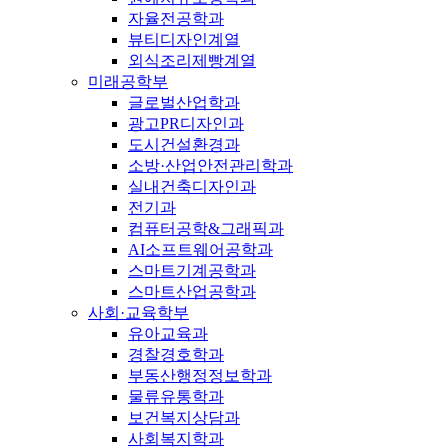
자율전공학과
뷰티디자인계열
외식조리제빵계열
미래공학부
글로벌산업학과
광고PR디자인과
도시건설환경과
소방·산업안전관리학과
실내건축디자인과
전기과
컴퓨터공학&그래픽과
AI소프트웨어공학과
스마트기계공학과
스마트산업공학과
사회·교육학부
유아교육과
경찰경호학과
부동산행정정보학과
물류유통학과
보건복지상담과
사회복지학과