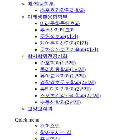
예·체능학부
스포츠건강관리학과
미래생활융합학부
미래문화콘텐츠과
부동산재테크과
문헌정보과(야간)
케어복지상담과(야간)
문화유산보존기술과(야간)
학사학위전공심화
간호학과(1년제)
물리치료학과(1년제)
유아교육학과(1년제)
경찰경호무도학과(2년제)
뷰티디자인학과(2년제)
스포츠건강관리학과(2년제)
부동산학과(2년제)
교양교직과
Quick menu
캠퍼스맵
찾아오시는 길
홍보영상