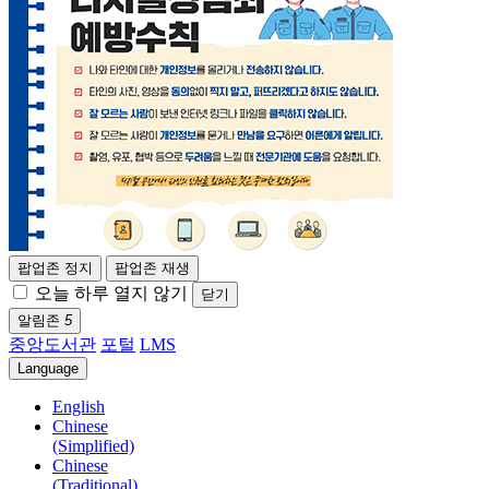
팝업존 정지
팝업존 재생
오늘 하루 열지 않기
닫기
알림존
5
중앙도서관
포털
LMS
Language
English
Chinese
(Simplified)
Chinese
(Traditional)