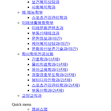
보건복지상담과
사회복지학과
예·체능학부
스포츠건강관리학과
미래생활융합학부
미래문화콘텐츠과
부동산재테크과
문헌정보과(야간)
케어복지상담과(야간)
문화유산보존기술과(야간)
학사학위전공심화
간호학과(1년제)
물리치료학과(1년제)
유아교육학과(1년제)
경찰경호무도학과(2년제)
뷰티디자인학과(2년제)
스포츠건강관리학과(2년제)
부동산학과(2년제)
교양교직과
Quick menu
캠퍼스맵