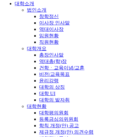
대학소개
법인소개
창학정신
이사장 인사말
역대이사장
임원현황
직원현황
대학개요
총장인사말
역대총(학)장
건학ㆍ교육이념/교훈
비전/교육목표
윤리강령
대학의 상징
대학 UI
대학의 발자취
대학현황
대학평의원회
등록금심의위원회
학칙 개정(안) 공고
제규정 개정(안) 의견수렴