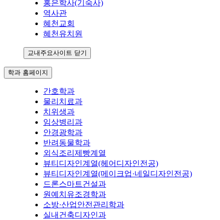
홍은학사(기숙사)
역사관
혜천교회
혜천유치원
교내주요사이트 닫기
학과 홈페이지
간호학과
물리치료과
치위생과
임상병리과
안경광학과
반려동물학과
외식조리제빵계열
뷰티디자인계열(헤어디자인전공)
뷰티디자인계열(메이크업·네일디자인전공)
드론스마트건설과
원예치유조경학과
소방·산업안전관리학과
실내건축디자인과