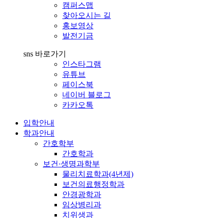
캠퍼스맵
찾아오시는 길
홍보영상
발전기금
sns 바로가기
인스타그램
유튜브
페이스북
네이버 블로그
카카오톡
입학안내
학과안내
간호학부
간호학과
보건·생명과학부
물리치료학과(4년제)
보건의료행정학과
안경광학과
임상병리과
치위생과