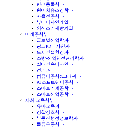
반려동물학과
원예치유조경학과
자율전공학과
뷰티디자인계열
외식조리제빵계열
미래공학부
글로벌산업학과
광고PR디자인과
도시건설환경과
소방·산업안전관리학과
실내건축디자인과
전기과
컴퓨터공학&그래픽과
AI소프트웨어공학과
스마트기계공학과
스마트산업공학과
사회·교육학부
유아교육과
경찰경호학과
부동산행정정보학과
물류유통학과