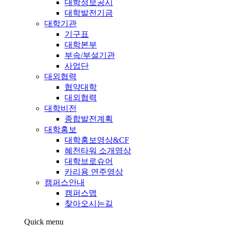
대학정보공시
대학발전기금
대학기관
기구표
대학본부
부속/부설기관
사업단
대외협력
협약대학
대외협력
대학비전
종합발전계획
대학홍보
대학홍보영상&CF
혜천타워 소개영상
대학브로슈어
카리용 연주영상
캠퍼스안내
캠퍼스맵
찾아오시는길
Quick menu