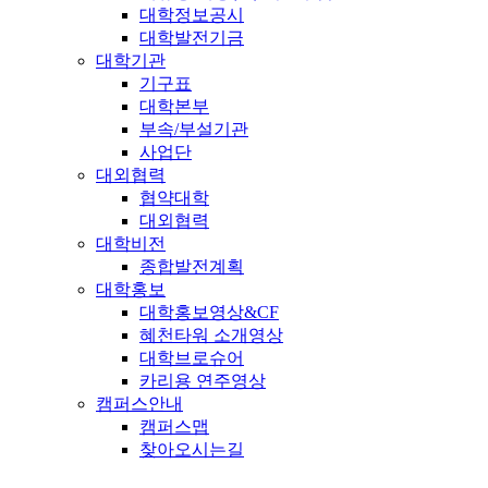
대학정보공시
대학발전기금
대학기관
기구표
대학본부
부속/부설기관
사업단
대외협력
협약대학
대외협력
대학비전
종합발전계획
대학홍보
대학홍보영상&CF
혜천타워 소개영상
대학브로슈어
카리용 연주영상
캠퍼스안내
캠퍼스맵
찾아오시는길