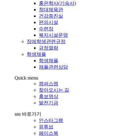
홍은학사(기숙사)
창대체육관
건강증진실
편의시설
수련장
복지시설운영
장애학생관련규정
규정열람
학생채플
학생채플
채플관련상담
Quick menu
캠퍼스맵
찾아오시는 길
홍보영상
발전기금
sns 바로가기
인스타그램
유튜브
페이스북