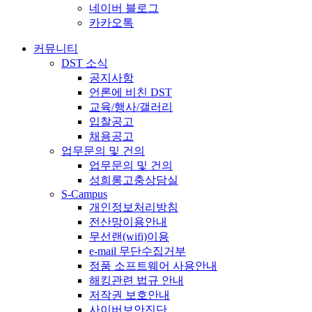
네이버 블로그
카카오톡
커뮤니티
DST 소식
공지사항
언론에 비친 DST
교육/행사/갤러리
입찰공고
채용공고
업무문의 및 건의
업무문의 및 건의
성희롱고충상담실
S-Campus
개인정보처리방침
전산망이용안내
무선랜(wifi)이용
e-mail 무단수집거부
정품 소프트웨어 사용안내
해킹관련 법규 안내
저작권 보호안내
사이버보안진단