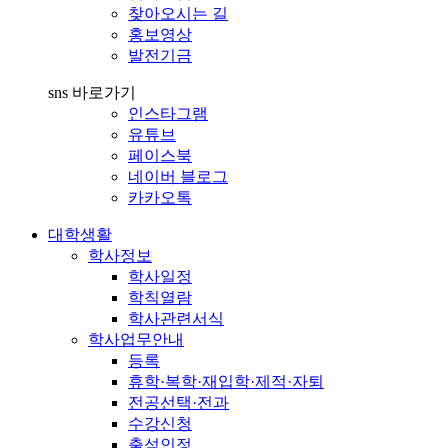
찾아오시는 길
홍보영상
발전기금
sns 바로가기
인스타그램
유튜브
페이스북
네이버 블로그
카카오톡
대학생활
학사정보
학사일정
학칙열람
학사관련서식
학사업무안내
등록
휴학·복학·재입학·제적·자퇴
전공선택·전과
수강신청
출석인정