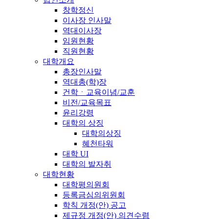
창학정신
이사장 인사말
역대이사장
임원현황
직원현황
대학개요
총장인사말
역대총(학)장
건학ㆍ교육이념/교훈
비전/교육목표
윤리강령
대학의 상징
대학의상징
혜천타워
대학 UI
대학의 발자취
대학현황
대학평의원회
등록금심의위원회
학칙 개정(안) 공고
제규정 개정(안) 의견수렴