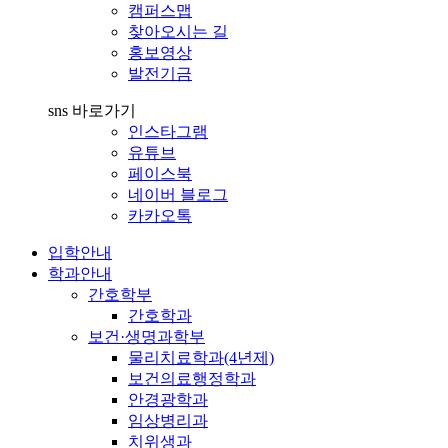
캠퍼스맵
찾아오시는 길
홍보영상
발전기금
sns 바로가기
인스타그램
유튜브
페이스북
네이버 블로그
카카오톡
입학안내
학과안내
간호학부
간호학과
보건·생명과학부
물리치료학과(4년제)
보건의료행정학과
안경광학과
임상병리과
치위생과