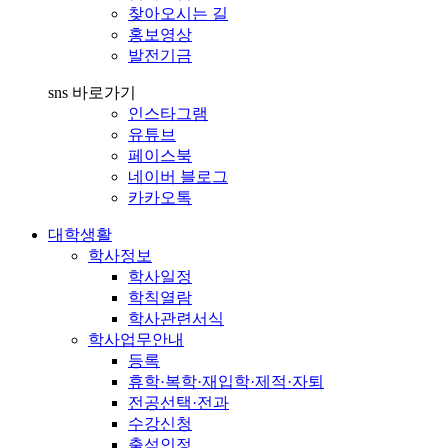
찾아오시는 길
홍보영상
발전기금
sns 바로가기
인스타그램
유튜브
페이스북
네이버 블로그
카카오톡
대학생활
학사정보
학사일정
학칙열람
학사관련서식
학사업무안내
등록
휴학·복학·재입학·제적·자퇴
전공선택·전과
수강신청
출석인정