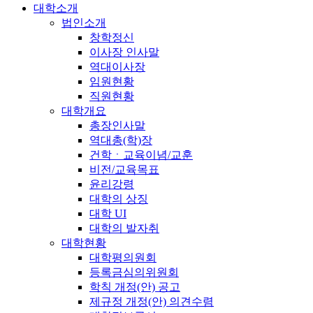
대학소개
법인소개
창학정신
이사장 인사말
역대이사장
임원현황
직원현황
대학개요
총장인사말
역대총(학)장
건학ㆍ교육이념/교훈
비전/교육목표
윤리강령
대학의 상징
대학 UI
대학의 발자취
대학현황
대학평의원회
등록금심의위원회
학칙 개정(안) 공고
제규정 개정(안) 의견수렴