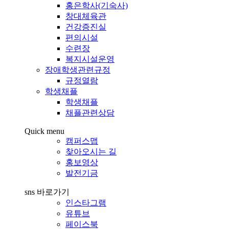
홍은학사(기숙사)
창대체육관
건강증진실
편의시설
수련장
복지시설운영
장애학생관련규정
규정열람
학생채플
학생채플
채플관련상담
Quick menu
캠퍼스맵
찾아오시는 길
홍보영상
발전기금
sns 바로가기
인스타그램
유튜브
페이스북