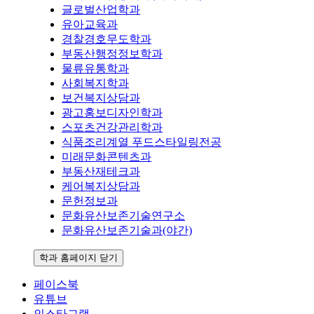
글로벌산업학과
유아교육과
경찰경호무도학과
부동산행정정보학과
물류유통학과
사회복지학과
보건복지상담과
광고홍보디자인학과
스포츠건강관리학과
식품조리계열 푸드스타일링전공
미래문화콘텐츠과
부동산재테크과
케어복지상담과
문헌정보과
문화유산보존기술연구소
문화유산보존기술과(야간)
학과 홈페이지 닫기
페이스북
유튜브
인스타그램