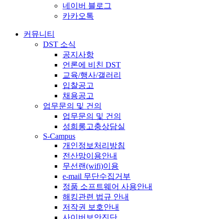
네이버 블로그
카카오톡
커뮤니티
DST 소식
공지사항
언론에 비친 DST
교육/행사/갤러리
입찰공고
채용공고
업무문의 및 건의
업무문의 및 건의
성희롱고충상담실
S-Campus
개인정보처리방침
전산망이용안내
무선랜(wifi)이용
e-mail 무단수집거부
정품 소프트웨어 사용안내
해킹관련 법규 안내
저작권 보호안내
사이버보안진단