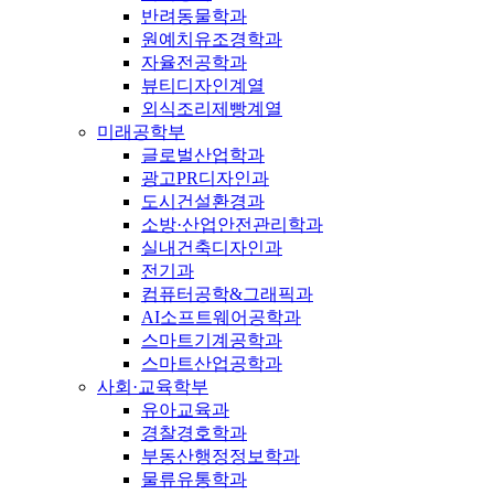
반려동물학과
원예치유조경학과
자율전공학과
뷰티디자인계열
외식조리제빵계열
미래공학부
글로벌산업학과
광고PR디자인과
도시건설환경과
소방·산업안전관리학과
실내건축디자인과
전기과
컴퓨터공학&그래픽과
AI소프트웨어공학과
스마트기계공학과
스마트산업공학과
사회·교육학부
유아교육과
경찰경호학과
부동산행정정보학과
물류유통학과