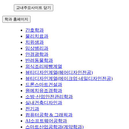
교내주요사이트 닫기
학과 홈페이지
간호학과
물리치료과
치위생과
임상병리과
안경광학과
반려동물학과
외식조리제빵계열
뷰티디자인계열(헤어디자인전공)
뷰티디자인계열(메이크업·네일디자인전공)
드론스마트건설과
원예치유조경학과
소방·산업안전관리학과
실내건축디자인과
전기과
컴퓨터공학 & 그래픽과
AI소프트웨어공학과
스마트산업공학과(계약학과)