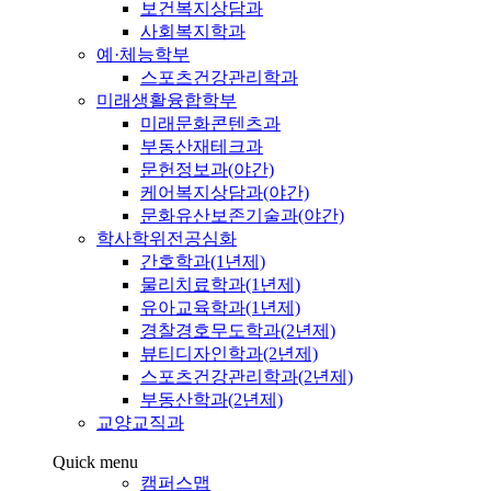
보건복지상담과
사회복지학과
예·체능학부
스포츠건강관리학과
미래생활융합학부
미래문화콘텐츠과
부동산재테크과
문헌정보과(야간)
케어복지상담과(야간)
문화유산보존기술과(야간)
학사학위전공심화
간호학과(1년제)
물리치료학과(1년제)
유아교육학과(1년제)
경찰경호무도학과(2년제)
뷰티디자인학과(2년제)
스포츠건강관리학과(2년제)
부동산학과(2년제)
교양교직과
Quick menu
캠퍼스맵