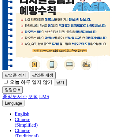
팝업존 정지
팝업존 재생
오늘 하루 열지 않기
닫기
알림존
5
중앙도서관
포털
LMS
Language
English
Chinese
(Simplified)
Chinese
(Traditional)