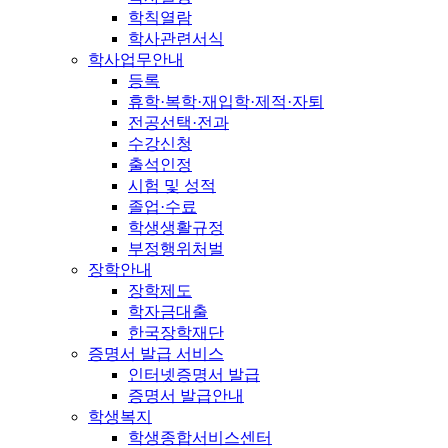
학칙열람
학사관련서식
학사업무안내
등록
휴학·복학·재입학·제적·자퇴
전공선택·전과
수강신청
출석인정
시험 및 성적
졸업·수료
학생생활규정
부정행위처벌
장학안내
장학제도
학자금대출
한국장학재단
증명서 발급 서비스
인터넷증명서 발급
증명서 발급안내
학생복지
학생종합서비스센터