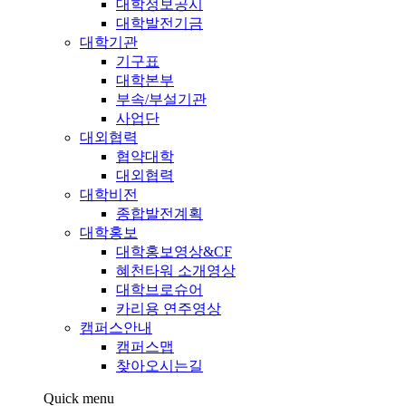
대학정보공시
대학발전기금
대학기관
기구표
대학본부
부속/부설기관
사업단
대외협력
협약대학
대외협력
대학비전
종합발전계획
대학홍보
대학홍보영상&CF
혜천타워 소개영상
대학브로슈어
카리용 연주영상
캠퍼스안내
캠퍼스맵
찾아오시는길
Quick menu