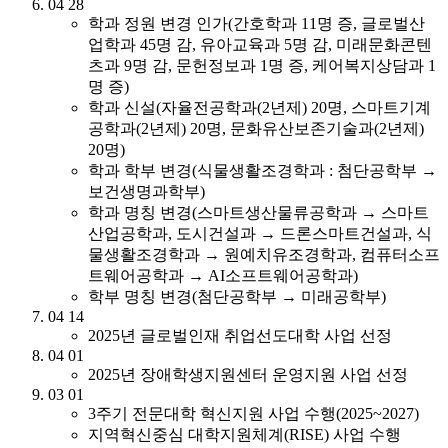
04
28
학과 정원 변경 인가(간호학과 11명 증, 글로벌산
업학과 45명 감, 유아교육과 5명 감, 미래문화콘텐
츠과 9명 감, 문헌정보과 1명 증, 케어복지상담과 1
명 증)
학과 신설(자율전공학과(2년제) 20명, 스마트기계
공학과(2년제) 20명, 문화유산보존기술과(2년제)
20명)
학과 학부 변경(식물생활조경학과 : 첨단공학부 →
보건생명과학부)
학과 명칭 변경(스마트생산물류공학과 → 스마트
산업공학과, 도시건설과 → 드론스마트건설과, 식
물생활조경학과 → 원예치유조경학과, 컴퓨터소프
트웨어공학과 → AI소프트웨어공학과)
학부 명칭 변경(첨단공학부 → 미래공학부)
04
14
2025년 글로벌인재 취업선도대학 사업 선정
04
01
2025년 장애학생지원센터 운영지원 사업 선정
03
01
3주기 전문대학 혁신지원 사업 수행(2025~2027)
지역혁신중심 대학지원체계(RISE) 사업 수행