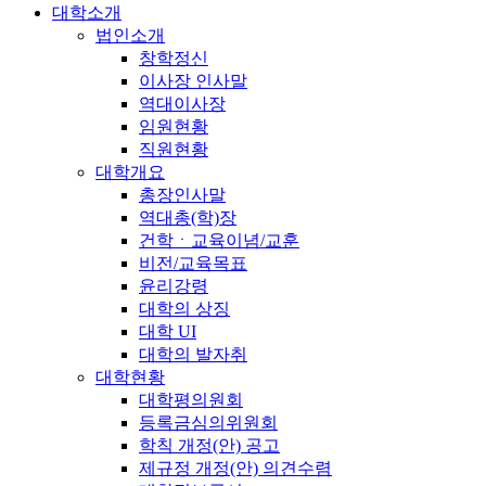
대학소개
법인소개
창학정신
이사장 인사말
역대이사장
임원현황
직원현황
대학개요
총장인사말
역대총(학)장
건학ㆍ교육이념/교훈
비전/교육목표
윤리강령
대학의 상징
대학 UI
대학의 발자취
대학현황
대학평의원회
등록금심의위원회
학칙 개정(안) 공고
제규정 개정(안) 의견수렴