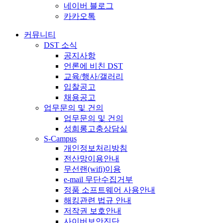
네이버 블로그
카카오톡
커뮤니티
DST 소식
공지사항
언론에 비친 DST
교육/행사/갤러리
입찰공고
채용공고
업무문의 및 건의
업무문의 및 건의
성희롱고충상담실
S-Campus
개인정보처리방침
전산망이용안내
무선랜(wifi)이용
e-mail 무단수집거부
정품 소프트웨어 사용안내
해킹관련 법규 안내
저작권 보호안내
사이버보안진단