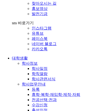
찾아오시는 길
홍보영상
발전기금
sns 바로가기
인스타그램
유튜브
페이스북
네이버 블로그
카카오톡
대학생활
학사정보
학사일정
학칙열람
학사관련서식
학사업무안내
등록
휴학·복학·재입학·제적·자퇴
전공선택·전과
수강신청
출석인정