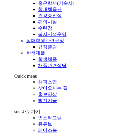
홍은학사(기숙사)
창대체육관
건강증진실
편의시설
수련장
복지시설운영
장애학생관련규정
규정열람
학생채플
학생채플
채플관련상담
Quick menu
캠퍼스맵
찾아오시는 길
홍보영상
발전기금
sns 바로가기
인스타그램
유튜브
페이스북