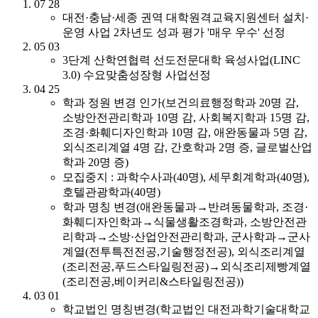
07
28
대전·충남·세종 권역 대학원격교육지원센터 설치·
운영 사업 2차년도 성과 평가 '매우 우수' 선정
05
03
3단계 산학연협력 선도전문대학 육성사업(LINC
3.0) 수요맞춤성장형 사업선정
04
25
학과 정원 변경 인가(보건의료행정학과 20명 감,
소방안전관리학과 10명 감, 사회복지학과 15명 감,
조경·화훼디자인학과 10명 감, 애완동물과 5명 감,
외식조리계열 4명 감, 간호학과 2명 증, 글로벌산업
학과 20명 증)
모집중지 : 과학수사과(40명), 세무회계학과(40명),
호텔관광학과(40명)
학과 명칭 변경(애완동물과→반려동물학과, 조경·
화훼디자인학과→식물생활조경학과, 소방안전관
리학과→소방·산업안전관리학과, 군사학과→군사
계열(전투특전전공,기술행정전공), 외식조리계열
(조리전공,푸드스타일링전공)→외식조리제빵계열
(조리전공,베이커리&스타일링전공))
03
01
학교법인 명칭변경(학교법인 대전과학기술대학교