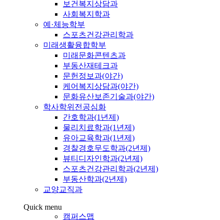
보건복지상담과
사회복지학과
예·체능학부
스포츠건강관리학과
미래생활융합학부
미래문화콘텐츠과
부동산재테크과
문헌정보과(야간)
케어복지상담과(야간)
문화유산보존기술과(야간)
학사학위전공심화
간호학과(1년제)
물리치료학과(1년제)
유아교육학과(1년제)
경찰경호무도학과(2년제)
뷰티디자인학과(2년제)
스포츠건강관리학과(2년제)
부동산학과(2년제)
교양교직과
Quick menu
캠퍼스맵