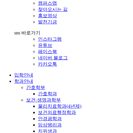
캠퍼스맵
찾아오시는 길
홍보영상
발전기금
sns 바로가기
인스타그램
유튜브
페이스북
네이버 블로그
카카오톡
입학안내
학과안내
간호학부
간호학과
보건·생명과학부
물리치료학과(4년제)
보건의료행정학과
안경광학과
임상병리과
치위생과