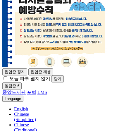
팝업존 정지
팝업존 재생
오늘 하루 열지 않기
닫기
알림존
5
중앙도서관
포털
LMS
Language
English
Chinese
(Simplified)
Chinese
(Traditional)