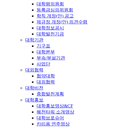
대학평의원회
등록금심의위원회
학칙 개정(안) 공고
제규정 개정(안) 의견수렴
대학정보공시
대학발전기금
대학기관
기구표
대학본부
부속/부설기관
사업단
대외협력
협약대학
대외협력
대학비전
종합발전계획
대학홍보
대학홍보영상&CF
혜천타워 소개영상
대학브로슈어
카리용 연주영상