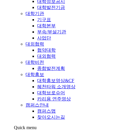
대학정보공시
대학발전기금
대학기관
기구표
대학본부
부속/부설기관
사업단
대외협력
협약대학
대외협력
대학비전
종합발전계획
대학홍보
대학홍보영상&CF
혜천타워 소개영상
대학브로슈어
카리용 연주영상
캠퍼스안내
캠퍼스맵
찾아오시는길
Quick menu