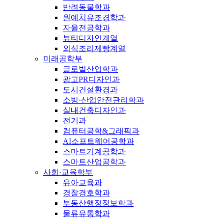
반려동물학과
원예치유조경학과
자율전공학과
뷰티디자인계열
외식조리제빵계열
미래공학부
글로벌산업학과
광고PR디자인과
도시건설환경과
소방·산업안전관리학과
실내건축디자인과
전기과
컴퓨터공학&그래픽과
AI소프트웨어공학과
스마트기계공학과
스마트산업공학과
사회·교육학부
유아교육과
경찰경호학과
부동산행정정보학과
물류유통학과