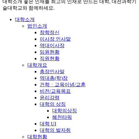
대학소개
좋은 인재를 최고의 인재로 만드는 대학, 대전과학기
술대학교와 함께하세요.
대학소개
법인소개
창학정신
이사장 인사말
역대이사장
임원현황
직원현황
대학개요
총장인사말
역대총(학)장
건학ㆍ교육이념/교훈
비전/교육목표
윤리강령
대학의 상징
대학의상징
혜천타워
대학 UI
대학의 발자취
대학현황