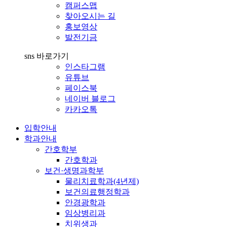
캠퍼스맵
찾아오시는 길
홍보영상
발전기금
sns 바로가기
인스타그램
유튜브
페이스북
네이버 블로그
카카오톡
입학안내
학과안내
간호학부
간호학과
보건·생명과학부
물리치료학과(4년제)
보건의료행정학과
안경광학과
임상병리과
치위생과