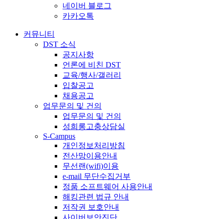
네이버 블로그
카카오톡
커뮤니티
DST 소식
공지사항
언론에 비친 DST
교육/행사/갤러리
입찰공고
채용공고
업무문의 및 건의
업무문의 및 건의
성희롱고충상담실
S-Campus
개인정보처리방침
전산망이용안내
무선랜(wifi)이용
e-mail 무단수집거부
정품 소프트웨어 사용안내
해킹관련 법규 안내
저작권 보호안내
사이버보안진단