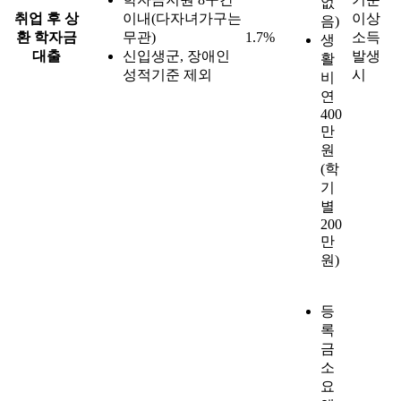
없
취업 후 상
이내(다자녀가구는
이상
음)
환 학자금
무관)
1.7%
소득
생
대출
신입생군, 장애인
발생
활
성적기준 제외
시
비
연
400
만
원
(학
기
별
200
만
원)
등
록
금
소
요