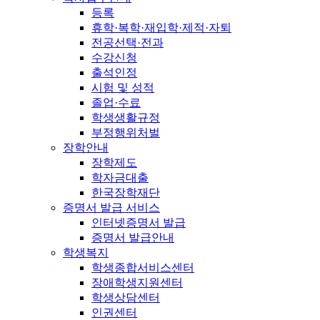
등록
휴학·복학·재입학·제적·자퇴
전공선택·전과
수강신청
출석인정
시험 및 성적
졸업·수료
학생생활규정
부정행위처벌
장학안내
장학제도
학자금대출
한국장학재단
증명서 발급 서비스
인터넷증명서 발급
증명서 발급안내
학생복지
학생종합서비스센터
장애학생지원센터
학생상담센터
인권센터