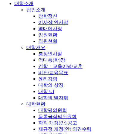
대학소개
법인소개
창학정신
이사장 인사말
역대이사장
임원현황
직원현황
대학개요
총장인사말
역대총(학)장
건학ㆍ교육이념/교훈
비전/교육목표
윤리강령
대학의 상징
대학 UI
대학의 발자취
대학현황
대학평의원회
등록금심의위원회
학칙 개정(안) 공고
제규정 개정(안) 의견수렴