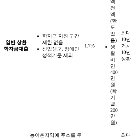
액
전
액
(한
도
최대
있
학지금 지원 구간
10년
음)
일반 상환
제한 없음
1.7%
거치
생
학자금대출
신입생군, 장애인
10년
활
성적기준 제외
상환
비
연
400
만
원
(학
기
별
200
만
원)
농어촌지역에 주소를 두
최대