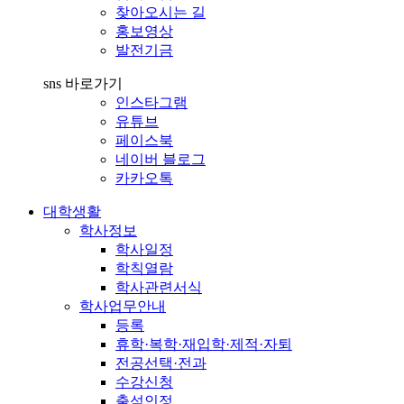
찾아오시는 길
홍보영상
발전기금
sns 바로가기
인스타그램
유튜브
페이스북
네이버 블로그
카카오톡
대학생활
학사정보
학사일정
학칙열람
학사관련서식
학사업무안내
등록
휴학·복학·재입학·제적·자퇴
전공선택·전과
수강신청
출석인정