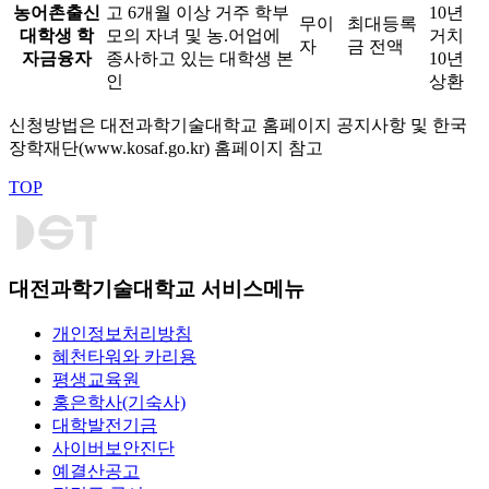
농어촌출신
고 6개월 이상 거주 학부
10년
무이
최대등록
대학생 학
모의 자녀 및 농.어업에
거치
자
금 전액
자금융자
종사하고 있는 대학생 본
10년
인
상환
신청방법은 대전과학기술대학교 홈페이지 공지사항 및 한국
장학재단(www.kosaf.go.kr) 홈페이지 참고
TOP
대전과학기술대학교 서비스메뉴
개인정보처리방침
혜천타워와 카리용
평생교육원
홍은학사(기숙사)
대학발전기금
사이버보안진단
예결산공고