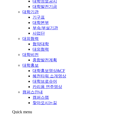
대학정보공시
대학발전기금
대학기관
기구표
대학본부
부속/부설기관
사업단
대외협력
협약대학
대외협력
대학비전
종합발전계획
대학홍보
대학홍보영상&CF
혜천타워 소개영상
대학브로슈어
카리용 연주영상
캠퍼스안내
캠퍼스맵
찾아오시는길
Quick menu