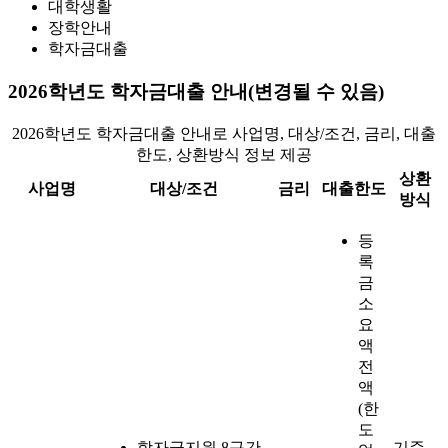
대학생활
장학안내
학자금대출
2026학년도 학자금대출 안내(변경될 수 있음)
2026학년도 학자금대출 안내로 사업명, 대상/조건, 금리, 대출
한도, 상환방식 정보 제공
상환
사업명
대상/조건
금리
대출한도
방식
등
록
금
소
요
액
전
액
(한
도
학자금지원 8구간
기준