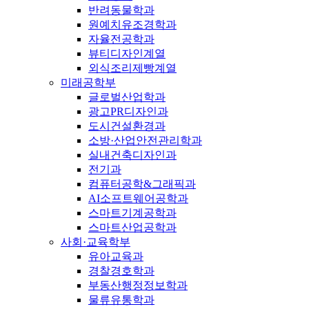
반려동물학과
원예치유조경학과
자율전공학과
뷰티디자인계열
외식조리제빵계열
미래공학부
글로벌산업학과
광고PR디자인과
도시건설환경과
소방·산업안전관리학과
실내건축디자인과
전기과
컴퓨터공학&그래픽과
AI소프트웨어공학과
스마트기계공학과
스마트산업공학과
사회·교육학부
유아교육과
경찰경호학과
부동산행정정보학과
물류유통학과