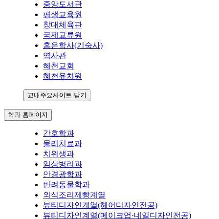
중앙도서관
평생교육원
창대체육관
국제교류원
홍은학사(기숙사)
역사관
혜천교회
혜천유치원
교내주요사이트 닫기
학과 홈페이지
간호학과
물리치료과
치위생과
임상병리과
안경광학과
반려동물학과
외식조리제빵계열
뷰티디자인계열(헤어디자인전공)
뷰티디자인계열(메이크업·네일디자인전공)