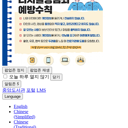
팝업존 정지
팝업존 재생
오늘 하루 열지 않기
닫기
알림존
5
중앙도서관
포털
LMS
Language
English
Chinese
(Simplified)
Chinese
(Traditional)