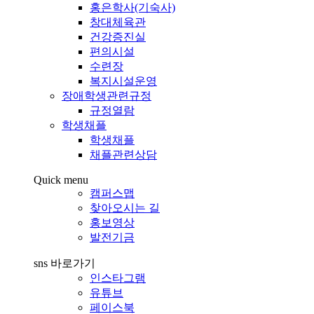
홍은학사(기숙사)
창대체육관
건강증진실
편의시설
수련장
복지시설운영
장애학생관련규정
규정열람
학생채플
학생채플
채플관련상담
Quick menu
캠퍼스맵
찾아오시는 길
홍보영상
발전기금
sns 바로가기
인스타그램
유튜브
페이스북