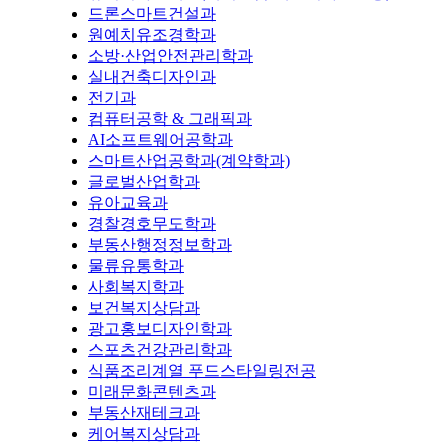
드론스마트건설과
원예치유조경학과
소방·산업안전관리학과
실내건축디자인과
전기과
컴퓨터공학 & 그래픽과
AI소프트웨어공학과
스마트산업공학과(계약학과)
글로벌산업학과
유아교육과
경찰경호무도학과
부동산행정정보학과
물류유통학과
사회복지학과
보건복지상담과
광고홍보디자인학과
스포츠건강관리학과
식품조리계열 푸드스타일링전공
미래문화콘텐츠과
부동산재테크과
케어복지상담과