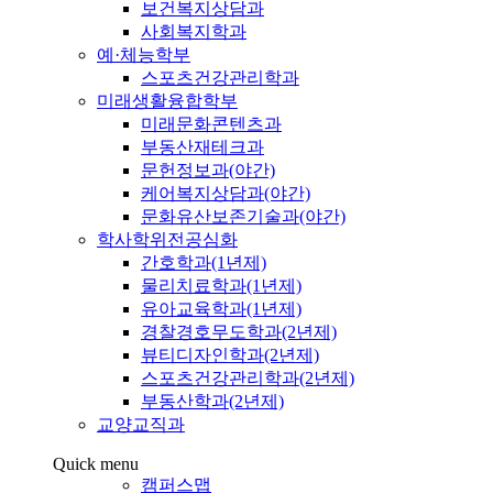
보건복지상담과
사회복지학과
예·체능학부
스포츠건강관리학과
미래생활융합학부
미래문화콘텐츠과
부동산재테크과
문헌정보과(야간)
케어복지상담과(야간)
문화유산보존기술과(야간)
학사학위전공심화
간호학과(1년제)
물리치료학과(1년제)
유아교육학과(1년제)
경찰경호무도학과(2년제)
뷰티디자인학과(2년제)
스포츠건강관리학과(2년제)
부동산학과(2년제)
교양교직과
Quick menu
캠퍼스맵