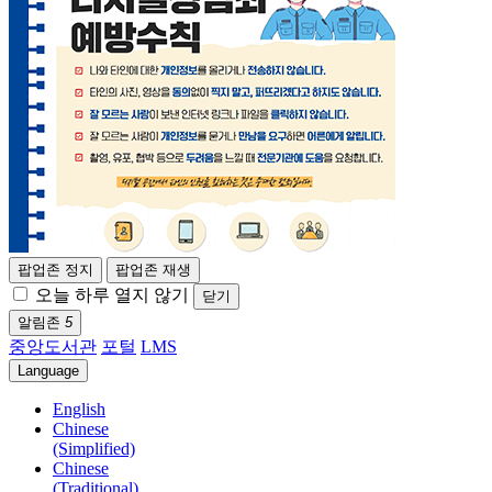
팝업존 정지
팝업존 재생
오늘 하루 열지 않기
닫기
알림존
5
중앙도서관
포털
LMS
Language
English
Chinese
(Simplified)
Chinese
(Traditional)