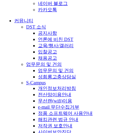
네이버 블로그
카카오톡
커뮤니티
DST 소식
공지사항
언론에 비친 DST
교육/행사/갤러리
입찰공고
채용공고
업무문의 및 건의
업무문의 및 건의
성희롱고충상담실
S-Campus
개인정보처리방침
전산망이용안내
무선랜(wifi)이용
e-mail 무단수집거부
정품 소프트웨어 사용안내
해킹관련 법규 안내
저작권 보호안내
사이버보안진단