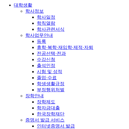
대학생활
학사정보
학사일정
학칙열람
학사관련서식
학사업무안내
등록
휴학·복학·재입학·제적·자퇴
전공선택·전과
수강신청
출석인정
시험 및 성적
졸업·수료
학생생활규정
부정행위처벌
장학안내
장학제도
학자금대출
한국장학재단
증명서 발급 서비스
인터넷증명서 발급