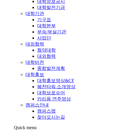
대학정보공시
대학발전기금
대학기관
기구표
대학본부
부속/부설기관
사업단
대외협력
협약대학
대외협력
대학비전
종합발전계획
대학홍보
대학홍보영상&CF
혜천타워 소개영상
대학브로슈어
카리용 연주영상
캠퍼스안내
캠퍼스맵
찾아오시는길
Quick menu