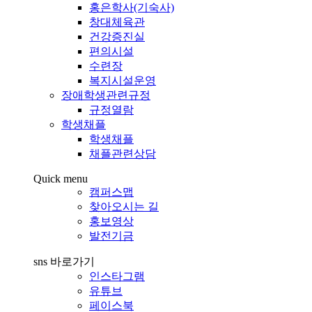
홍은학사(기숙사)
창대체육관
건강증진실
편의시설
수련장
복지시설운영
장애학생관련규정
규정열람
학생채플
학생채플
채플관련상담
Quick menu
캠퍼스맵
찾아오시는 길
홍보영상
발전기금
sns 바로가기
인스타그램
유튜브
페이스북