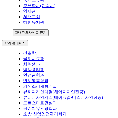
국제교류원
홍은학사(기숙사)
역사관
혜천교회
혜천유치원
교내주요사이트 닫기
학과 홈페이지
간호학과
물리치료과
치위생과
임상병리과
안경광학과
반려동물학과
외식조리제빵계열
뷰티디자인계열(헤어디자인전공)
뷰티디자인계열(메이크업·네일디자인전공)
드론스마트건설과
원예치유조경학과
소방·산업안전관리학과