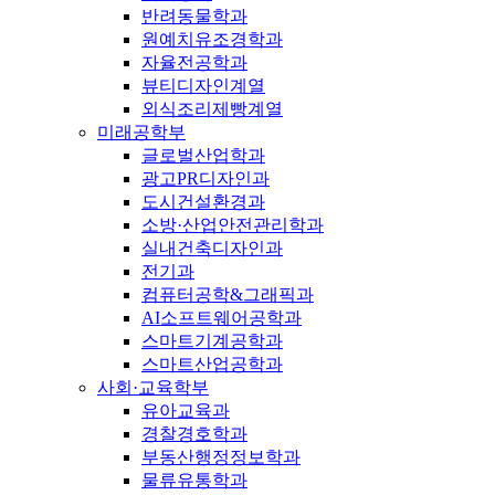
반려동물학과
원예치유조경학과
자율전공학과
뷰티디자인계열
외식조리제빵계열
미래공학부
글로벌산업학과
광고PR디자인과
도시건설환경과
소방·산업안전관리학과
실내건축디자인과
전기과
컴퓨터공학&그래픽과
AI소프트웨어공학과
스마트기계공학과
스마트산업공학과
사회·교육학부
유아교육과
경찰경호학과
부동산행정정보학과
물류유통학과