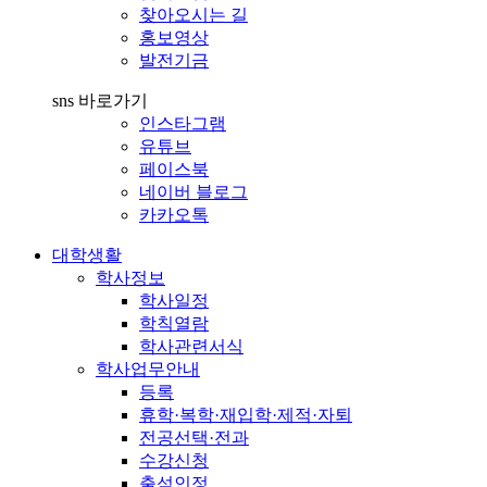
찾아오시는 길
홍보영상
발전기금
sns 바로가기
인스타그램
유튜브
페이스북
네이버 블로그
카카오톡
대학생활
학사정보
학사일정
학칙열람
학사관련서식
학사업무안내
등록
휴학·복학·재입학·제적·자퇴
전공선택·전과
수강신청
출석인정