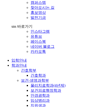
캠퍼스맵
찾아오시는 길
홍보영상
발전기금
sns 바로가기
인스타그램
유튜브
페이스북
네이버 블로그
카카오톡
입학안내
학과안내
간호학부
간호학과
보건·생명과학부
물리치료학과(4년제)
보건의료행정학과
안경광학과
임상병리과
치위생과