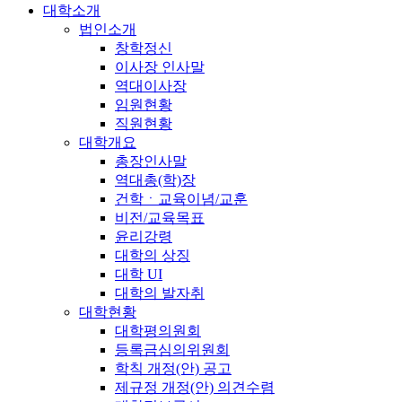
대학소개
법인소개
창학정신
이사장 인사말
역대이사장
임원현황
직원현황
대학개요
총장인사말
역대총(학)장
건학ㆍ교육이념/교훈
비전/교육목표
윤리강령
대학의 상징
대학 UI
대학의 발자취
대학현황
대학평의원회
등록금심의위원회
학칙 개정(안) 공고
제규정 개정(안) 의견수렴