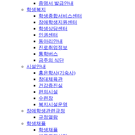
증명서 발급안내
학생복지
학생종합서비스센터
장애학생지원센터
학생상담센터
인권센터
동아리안내
진로취업정보
통학버스
금주의 식단
시설안내
홍은학사(기숙사)
창대체육관
건강증진실
편의시설
수련장
복지시설운영
장애학생관련규정
규정열람
학생채플
학생채플