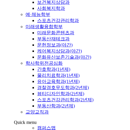
보건복지상담과
사회복지학과
예·체능학부
스포츠건강관리학과
미래생활융합학부
미래문화콘텐츠과
부동산재테크과
문헌정보과(야간)
케어복지상담과(야간)
문화유산보존기술과(야간)
학사학위전공심화
간호학과(1년제)
물리치료학과(1년제)
유아교육학과(1년제)
경찰경호무도학과(2년제)
뷰티디자인학과(2년제)
스포츠건강관리학과(2년제)
부동산학과(2년제)
교양교직과
Quick menu
캠퍼스맵