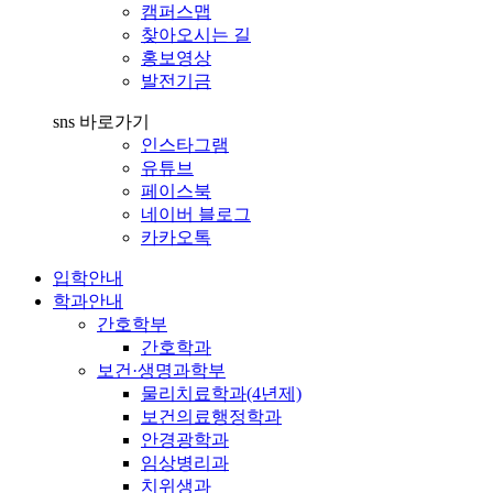
캠퍼스맵
찾아오시는 길
홍보영상
발전기금
sns 바로가기
인스타그램
유튜브
페이스북
네이버 블로그
카카오톡
입학안내
학과안내
간호학부
간호학과
보건·생명과학부
물리치료학과(4년제)
보건의료행정학과
안경광학과
임상병리과
치위생과