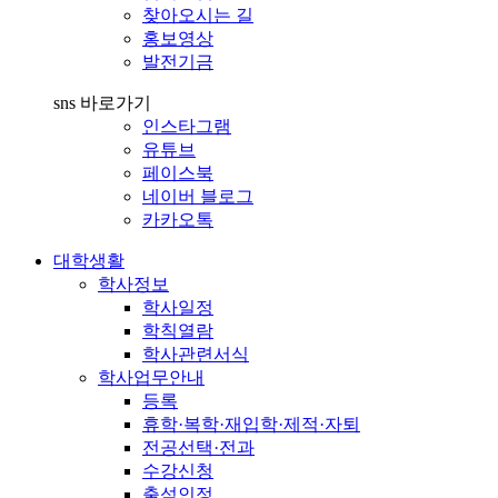
찾아오시는 길
홍보영상
발전기금
sns 바로가기
인스타그램
유튜브
페이스북
네이버 블로그
카카오톡
대학생활
학사정보
학사일정
학칙열람
학사관련서식
학사업무안내
등록
휴학·복학·재입학·제적·자퇴
전공선택·전과
수강신청
출석인정