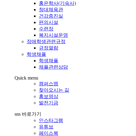
홍은학사(기숙사)
창대체육관
건강증진실
편의시설
수련장
복지시설운영
장애학생관련규정
규정열람
학생채플
학생채플
채플관련상담
Quick menu
캠퍼스맵
찾아오시는 길
홍보영상
발전기금
sns 바로가기
인스타그램
유튜브
페이스북