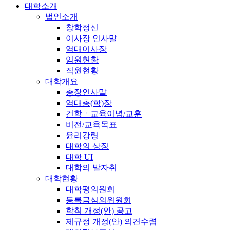
대학소개
법인소개
창학정신
이사장 인사말
역대이사장
임원현황
직원현황
대학개요
총장인사말
역대총(학)장
건학ㆍ교육이념/교훈
비전/교육목표
윤리강령
대학의 상징
대학 UI
대학의 발자취
대학현황
대학평의원회
등록금심의위원회
학칙 개정(안) 공고
제규정 개정(안) 의견수렴