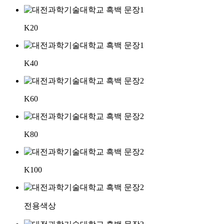
K20
K40
K60
K80
K100
전용색상