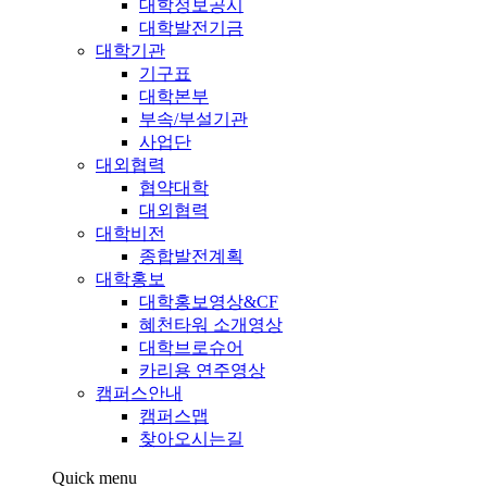
대학정보공시
대학발전기금
대학기관
기구표
대학본부
부속/부설기관
사업단
대외협력
협약대학
대외협력
대학비전
종합발전계획
대학홍보
대학홍보영상&CF
혜천타워 소개영상
대학브로슈어
카리용 연주영상
캠퍼스안내
캠퍼스맵
찾아오시는길
Quick menu