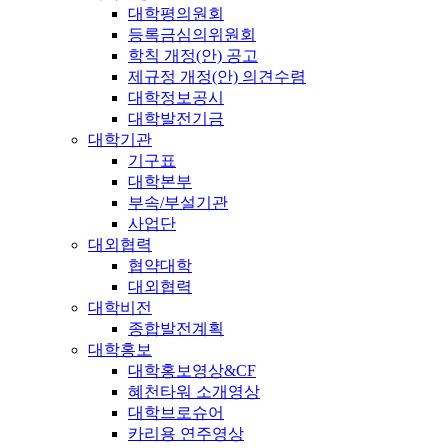
대학평의원회
등록금심의위원회
학칙 개정(안) 공고
제규정 개정(안) 의견수렴
대학정보공시
대학발전기금
대학기관
기구표
대학본부
부속/부설기관
사업단
대외협력
협약대학
대외협력
대학비전
종합발전계획
대학홍보
대학홍보영상&CF
혜천타워 소개영상
대학브로슈어
카리용 연주영상