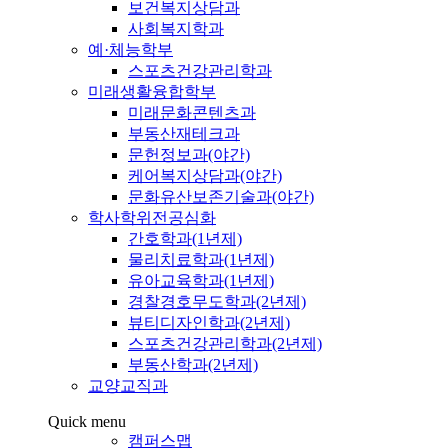
보건복지상담과
사회복지학과
예·체능학부
스포츠건강관리학과
미래생활융합학부
미래문화콘텐츠과
부동산재테크과
문헌정보과(야간)
케어복지상담과(야간)
문화유산보존기술과(야간)
학사학위전공심화
간호학과(1년제)
물리치료학과(1년제)
유아교육학과(1년제)
경찰경호무도학과(2년제)
뷰티디자인학과(2년제)
스포츠건강관리학과(2년제)
부동산학과(2년제)
교양교직과
Quick menu
캠퍼스맵