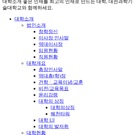
대학소개
좋은 인재를 최고의 인재로 만드는 대학, 대전과학기
술대학교와 함께하세요.
대학소개
법인소개
창학정신
이사장 인사말
역대이사장
임원현황
직원현황
대학개요
총장인사말
역대총(학)장
건학ㆍ교육이념/교훈
비전/교육목표
윤리강령
대학의 상징
대학의상징
혜천타워
대학 UI
대학의 발자취
대학현황