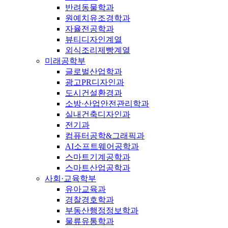
반려동물학과
원예치유조경학과
자율전공학과
뷰티디자인계열
외식조리제빵계열
미래공학부
글로벌산업학과
광고PR디자인과
도시건설환경과
소방·산업안전관리학과
실내건축디자인과
전기과
컴퓨터공학&그래픽과
AI소프트웨어공학과
스마트기계공학과
스마트산업공학과
사회·교육학부
유아교육과
경찰경호학과
부동산행정정보학과
물류유통학과