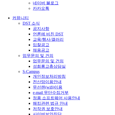
네이버 블로그
카카오톡
커뮤니티
DST 소식
공지사항
언론에 비친 DST
교육/행사/갤러리
입찰공고
채용공고
업무문의 및 건의
업무문의 및 건의
성희롱고충상담실
S-Campus
개인정보처리방침
전산망이용안내
무선랜(wifi)이용
e-mail 무단수집거부
정품 소프트웨어 사용안내
해킹관련 법규 안내
저작권 보호안내
사이버보안진단