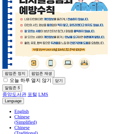
팝업존 정지
팝업존 재생
오늘 하루 열지 않기
닫기
알림존
5
중앙도서관
포털
LMS
Language
English
Chinese
(Simplified)
Chinese
(Traditional)