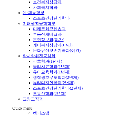
보건복지상담과
사회복지학과
예·체능학부
스포츠건강관리학과
미래생활융합학부
미래문화콘텐츠과
부동산재테크과
문헌정보과(야간)
케어복지상담과(야간)
문화유산보존기술과(야간)
학사학위전공심화
간호학과(1년제)
물리치료학과(1년제)
유아교육학과(1년제)
경찰경호무도학과(2년제)
뷰티디자인학과(2년제)
스포츠건강관리학과(2년제)
부동산학과(2년제)
교양교직과
Quick menu
캠퍼스맵