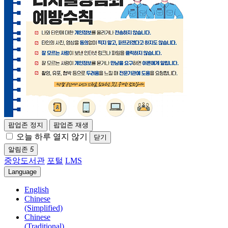
팝업존 정지
팝업존 재생
오늘 하루 열지 않기
닫기
알림존
5
중앙도서관
포털
LMS
Language
English
Chinese
(Simplified)
Chinese
(Traditional)