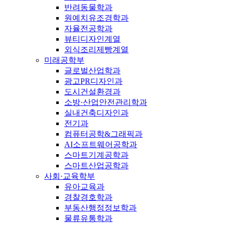
반려동물학과
원예치유조경학과
자율전공학과
뷰티디자인계열
외식조리제빵계열
미래공학부
글로벌산업학과
광고PR디자인과
도시건설환경과
소방·산업안전관리학과
실내건축디자인과
전기과
컴퓨터공학&그래픽과
AI소프트웨어공학과
스마트기계공학과
스마트산업공학과
사회·교육학부
유아교육과
경찰경호학과
부동산행정정보학과
물류유통학과