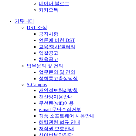
네이버 블로그
카카오톡
커뮤니티
DST 소식
공지사항
언론에 비친 DST
교육/행사/갤러리
입찰공고
채용공고
업무문의 및 건의
업무문의 및 건의
성희롱고충상담실
S-Campus
개인정보처리방침
전산망이용안내
무선랜(wifi)이용
e-mail 무단수집거부
정품 소프트웨어 사용안내
해킹관련 법규 안내
저작권 보호안내
사이버보안진단