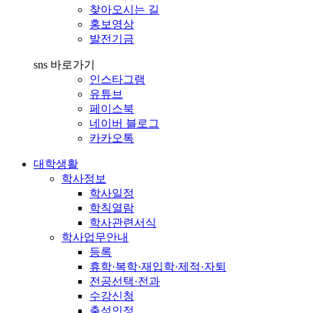
찾아오시는 길
홍보영상
발전기금
sns 바로가기
인스타그램
유튜브
페이스북
네이버 블로그
카카오톡
대학생활
학사정보
학사일정
학칙열람
학사관련서식
학사업무안내
등록
휴학·복학·재입학·제적·자퇴
전공선택·전과
수강신청
출석인정