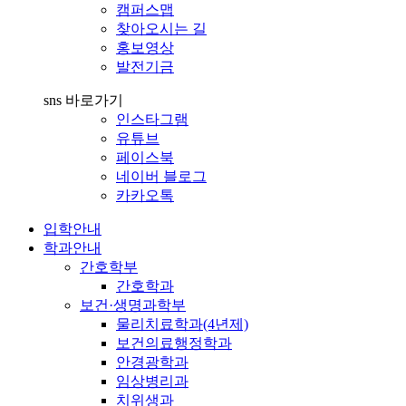
캠퍼스맵
찾아오시는 길
홍보영상
발전기금
sns 바로가기
인스타그램
유튜브
페이스북
네이버 블로그
카카오톡
입학안내
학과안내
간호학부
간호학과
보건·생명과학부
물리치료학과(4년제)
보건의료행정학과
안경광학과
임상병리과
치위생과