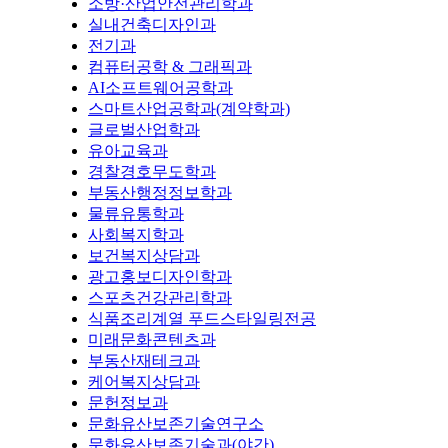
소방·산업안전관리학과
실내건축디자인과
전기과
컴퓨터공학 & 그래픽과
AI소프트웨어공학과
스마트산업공학과(계약학과)
글로벌산업학과
유아교육과
경찰경호무도학과
부동산행정정보학과
물류유통학과
사회복지학과
보건복지상담과
광고홍보디자인학과
스포츠건강관리학과
식품조리계열 푸드스타일링전공
미래문화콘텐츠과
부동산재테크과
케어복지상담과
문헌정보과
문화유산보존기술연구소
문화유산보존기술과(야간)