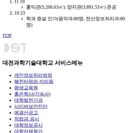
11
19
홍익관(5,206.63㎡), 양지관(3,891.53㎡) 준공
10
23
학과 증설 인가(음악과:80명, 전산정보처리과:80
명)
TOP
대전과학기술대학교 서비스메뉴
개인정보처리방침
혜천타워와 카리용
평생교육원
홍은학사(기숙사)
대학발전기금
사이버보안진단
예결산공고
적립금 공시
대학정보공시
대학자체평가