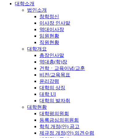
대학소개
법인소개
창학정신
이사장 인사말
역대이사장
임원현황
직원현황
대학개요
총장인사말
역대총(학)장
건학ㆍ교육이념/교훈
비전/교육목표
윤리강령
대학의 상징
대학 UI
대학의 발자취
대학현황
대학평의원회
등록금심의위원회
학칙 개정(안) 공고
제규정 개정(안) 의견수렴