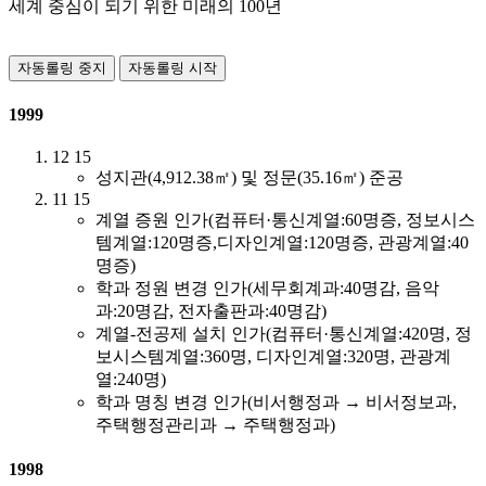
세계 중심이 되기 위한 미래의 100년
자동롤링 중지
자동롤링 시작
1999
12
15
성지관(4,912.38㎡) 및 정문(35.16㎡) 준공
11
15
계열 증원 인가(컴퓨터·통신계열:60명증, 정보시스
템계열:120명증,디자인계열:120명증, 관광계열:40
명증)
학과 정원 변경 인가(세무회계과:40명감, 음악
과:20명감, 전자출판과:40명감)
계열-전공제 설치 인가(컴퓨터·통신계열:420명, 정
보시스템계열:360명, 디자인계열:320명, 관광계
열:240명)
학과 명칭 변경 인가(비서행정과 → 비서정보과,
주택행정관리과 → 주택행정과)
1998