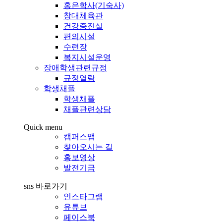
홍은학사(기숙사)
창대체육관
건강증진실
편의시설
수련장
복지시설운영
장애학생관련규정
규정열람
학생채플
학생채플
채플관련상담
Quick menu
캠퍼스맵
찾아오시는 길
홍보영상
발전기금
sns 바로가기
인스타그램
유튜브
페이스북