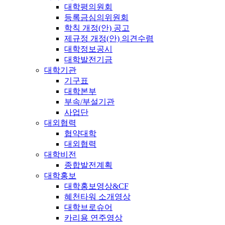
대학평의원회
등록금심의위원회
학칙 개정(안) 공고
제규정 개정(안) 의견수렴
대학정보공시
대학발전기금
대학기관
기구표
대학본부
부속/부설기관
사업단
대외협력
협약대학
대외협력
대학비전
종합발전계획
대학홍보
대학홍보영상&CF
혜천타워 소개영상
대학브로슈어
카리용 연주영상