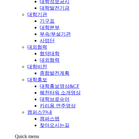
대학정보공시
대학발전기금
대학기관
기구표
대학본부
부속/부설기관
사업단
대외협력
협약대학
대외협력
대학비전
종합발전계획
대학홍보
대학홍보영상&CF
혜천타워 소개영상
대학브로슈어
카리용 연주영상
캠퍼스안내
캠퍼스맵
찾아오시는길
Quick menu