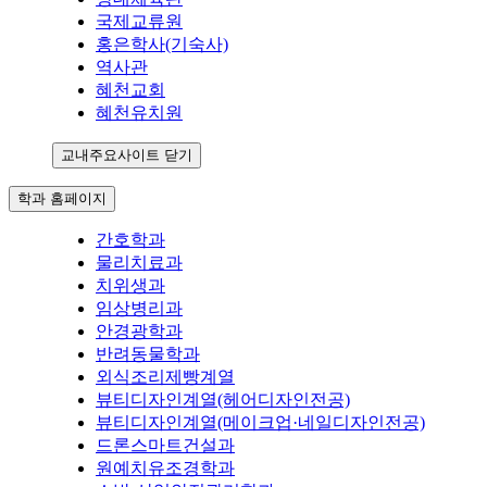
국제교류원
홍은학사(기숙사)
역사관
혜천교회
혜천유치원
교내주요사이트 닫기
학과 홈페이지
간호학과
물리치료과
치위생과
임상병리과
안경광학과
반려동물학과
외식조리제빵계열
뷰티디자인계열(헤어디자인전공)
뷰티디자인계열(메이크업·네일디자인전공)
드론스마트건설과
원예치유조경학과