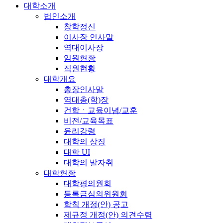
대학소개
법인소개
창학정신
이사장 인사말
역대이사장
임원현황
직원현황
대학개요
총장인사말
역대총(학)장
건학ㆍ교육이념/교훈
비전/교육목표
윤리강령
대학의 상징
대학 UI
대학의 발자취
대학현황
대학평의원회
등록금심의위원회
학칙 개정(안) 공고
제규정 개정(안) 의견수렴