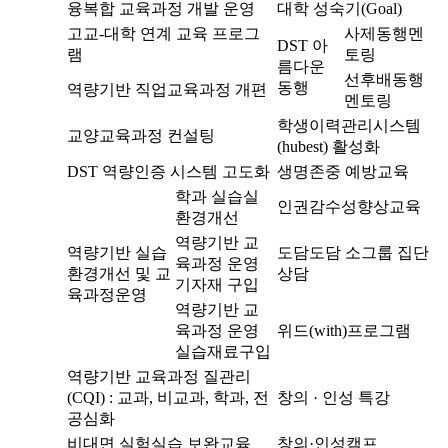
융복합 교육과정 개발 운영
대학 성숙기(Goal)
고교-대학 연계 교육 프로그
사제동행멘
DST 아
램
토링
름다운
선후배동행
동행
역량기반 직업교육과정 개편
멘토링
학생이력관리시스템
교양교육과정 컨설팅
(hubest) 활성화
DST 역량인증 시스템 고도화
생명존중 예방교육
학과 실습실
인권감수성향상교육
환경개선
역량기반 교
역량기반 실습
도담도담 소그룹 집단
육과정 운영
환경개선 및 교
상담
기자재 구입
육과정운영
역량기반 교
육과정 운영
위드(with)프로그램
실습재료구입
역량기반 교육과정 질관리
(CQI) : 교과, 비교과, 학과, 전
창의 · 인성 특강
공심화
비대면 실험실습 보완교육
창의·인성캠프