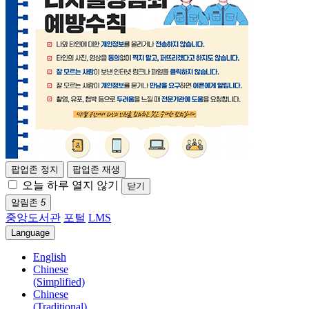
팝업존 정지
팝업존 재생
오늘 하루 열지 않기
닫기
알림존
5
중앙도서관
포털
LMS
Language
English
Chinese
(Simplified)
Chinese
(Traditional)