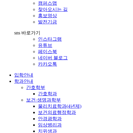
캠퍼스맵
찾아오시는 길
홍보영상
발전기금
sns 바로가기
인스타그램
유튜브
페이스북
네이버 블로그
카카오톡
입학안내
학과안내
간호학부
간호학과
보건·생명과학부
물리치료학과(4년제)
보건의료행정학과
안경광학과
임상병리과
치위생과