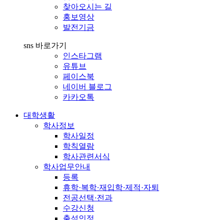
찾아오시는 길
홍보영상
발전기금
sns 바로가기
인스타그램
유튜브
페이스북
네이버 블로그
카카오톡
대학생활
학사정보
학사일정
학칙열람
학사관련서식
학사업무안내
등록
휴학·복학·재입학·제적·자퇴
전공선택·전과
수강신청
출석인정