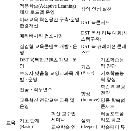
적응학습(Adaptive Learning)
창의·인성 실천
체제 로드맵 운영
미래교육 혁신공간 구축·운영
DST 북콘서트
환경개선
DST 독서 리뷰 대회(시
메타버시티 컨소시엄
스템구축)
실감형 교육콘텐츠 개발 · 운
DST 북 큐레이션 콘테
영
스트
DST 융복합콘텐츠 개발 · 운
기초학습능
영
력 진단
기초
(Basic)
수요자 맞춤형 교양교과목 개
기초학습능
발 · 운영
력 향상
학습 리부팅
전공・직무연수
전략
향상
(Improve)
교육혁신 전담교수 교육 및
명품 학습법
운영
콘서트
혁신 교수법
러닝포트폴
세미나
리오 공모
기초 단계
심화
교육
(Basic)
(deepen)
교수학습 연
학습페어 튜