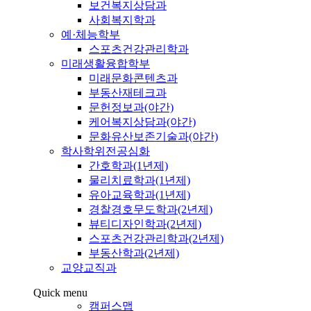
보건복지상담과
사회복지학과
예·체능학부
스포츠건강관리학과
미래생활융합학부
미래문화콘텐츠과
부동산재테크과
문헌정보과(야간)
케어복지상담과(야간)
문화유산보존기술과(야간)
학사학위전공심화
간호학과(1년제)
물리치료학과(1년제)
유아교육학과(1년제)
경찰경호무도학과(2년제)
뷰티디자인학과(2년제)
스포츠건강관리학과(2년제)
부동산학과(2년제)
교양교직과
Quick menu
캠퍼스맵