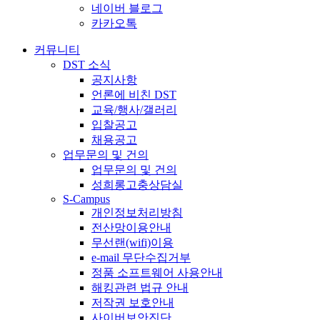
네이버 블로그
카카오톡
커뮤니티
DST 소식
공지사항
언론에 비친 DST
교육/행사/갤러리
입찰공고
채용공고
업무문의 및 건의
업무문의 및 건의
성희롱고충상담실
S-Campus
개인정보처리방침
전산망이용안내
무선랜(wifi)이용
e-mail 무단수집거부
정품 소프트웨어 사용안내
해킹관련 법규 안내
저작권 보호안내
사이버보안진단