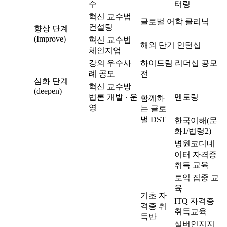
수
터링
혁신 교수법
글로벌 어학 클리닉
컨설팅
향상 단계
(Improve)
혁신 교수법
해외 단기 인턴십
체인지업
강의 우수사
하이드림 리더십 공모
례 공모
전
심화 단계
혁신 교수방
(deepen)
법론 개발 · 운
멘토링
함께하
영
는 글로
벌 DST
한국이해(문
화1/법령2)
병원코디네
이터 자격증
취득 교육
토익 집중 교
육
기초 자
ITQ 자격증
격증 취
취득교육
득반
실버인지지