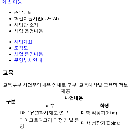
메인 이동
커뮤니티
혁신지원사업('22~'24)
사업단 소개
사업 운영내용
사업개요
조직도
사업 운영내용
운영부서안내
교육
교육부분 사업운영내용 안내로 구분, 교육대상별 교육명 정보
제공
사업내용
구분
교수
학생
DST 유연학사제도 연구
대학 적응기(Start)
마이크로디그리 과정 개발 운
대학 성장기(Doing)
영