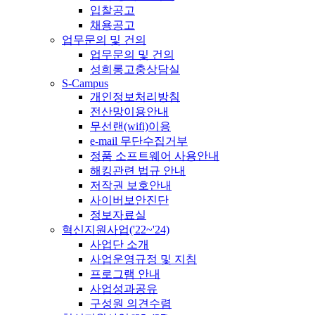
입찰공고
채용공고
업무문의 및 건의
업무문의 및 건의
성희롱고충상담실
S-Campus
개인정보처리방침
전산망이용안내
무선랜(wifi)이용
e-mail 무단수집거부
정품 소프트웨어 사용안내
해킹관련 법규 안내
저작권 보호안내
사이버보안진단
정보자료실
혁신지원사업('22~'24)
사업단 소개
사업운영규정 및 지침
프로그램 안내
사업성과공유
구성원 의견수렴