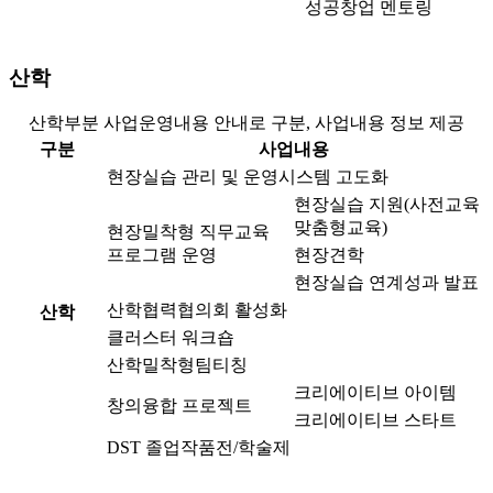
성공창업 멘토링
산학
산학부분 사업운영내용 안내로 구분, 사업내용 정보 제공
구분
사업내용
현장실습 관리 및 운영시스템 고도화
현장실습 지원(사전교육
맞춤형교육)
현장밀착형 직무교육
프로그램 운영
현장견학
현장실습 연계성과 발표
산학협력협의회 활성화
산학
클러스터 워크숍
산학밀착형팀티칭
크리에이티브 아이템
창의융합 프로젝트
크리에이티브 스타트
DST 졸업작품전/학술제