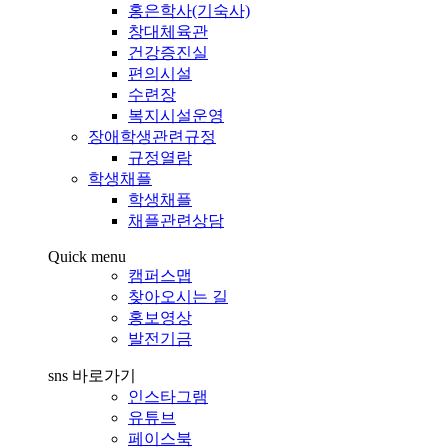
홍은학사(기숙사)
창대체육관
건강증진실
편의시설
수련장
복지시설운영
장애학생관련규정
규정열람
학생채플
학생채플
채플관련상담
Quick menu
캠퍼스맵
찾아오시는 길
홍보영상
발전기금
sns 바로가기
인스타그램
유튜브
페이스북