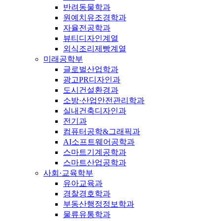
반려동물학과
원예치유조경학과
자율전공학과
뷰티디자인계열
외식조리제빵계열
미래공학부
글로벌산업학과
광고PR디자인과
도시건설환경과
소방·산업안전관리학과
실내건축디자인과
전기과
컴퓨터공학&그래픽과
AI소프트웨어공학과
스마트기계공학과
스마트산업공학과
사회·교육학부
유아교육과
경찰경호학과
부동산행정정보학과
물류유통학과