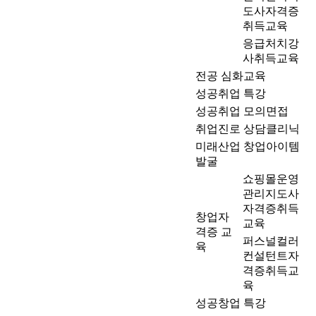
도사자격증
취득교육
응급처치강
사취득교육
전공 심화교육
성공취업 특강
성공취업 모의면접
취업진로 상담클리닉
미래산업 창업아이템
발굴
쇼핑몰운영
관리지도사
자격증취득
창업자
교육
격증 교
퍼스널컬러
육
컨설턴트자
격증취득교
육
성공창업 특강