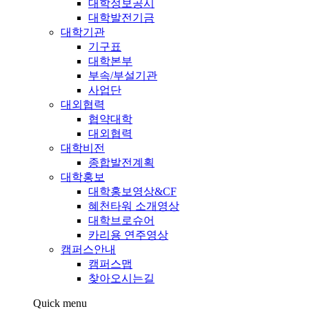
대학정보공시
대학발전기금
대학기관
기구표
대학본부
부속/부설기관
사업단
대외협력
협약대학
대외협력
대학비전
종합발전계획
대학홍보
대학홍보영상&CF
혜천타워 소개영상
대학브로슈어
카리용 연주영상
캠퍼스안내
캠퍼스맵
찾아오시는길
Quick menu