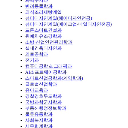
과학수사과
반려동물학과
외식조리제빵계열
뷰티디자인계열(헤어디자인전공)
뷰티디자인계열(메이크업·네일디자인전공)
드론스마트건설과
원예치유조경학과
소방·산업안전관리학과
실내건축디자인과
의료공학과
전기과
컴퓨터공학 & 그래픽과
AI소프트웨어공학과
스마트산업공학과(계약학과)
글로벌산업학과
유아교육과
경찰경호무도학과
국방과학군사학과
부동산행정정보학과
물류유통학과
사회복지학과
세무회계학과