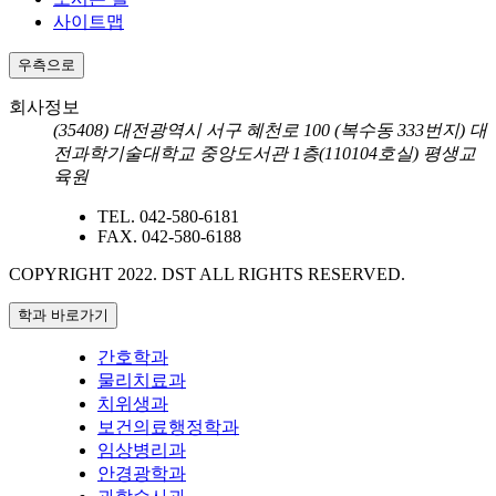
사이트맵
우측으로
회사정보
(35408) 대전광역시 서구 혜천로 100 (복수동 333번지) 대
전과학기술대학교 중앙도서관 1층(110104호실) 평생교
육원
TEL.
042-580-6181
FAX.
042-580-6188
COPYRIGHT 2022. DST ALL RIGHTS RESERVED.
학과 바로가기
간호학과
물리치료과
치위생과
보건의료행정학과
임상병리과
안경광학과