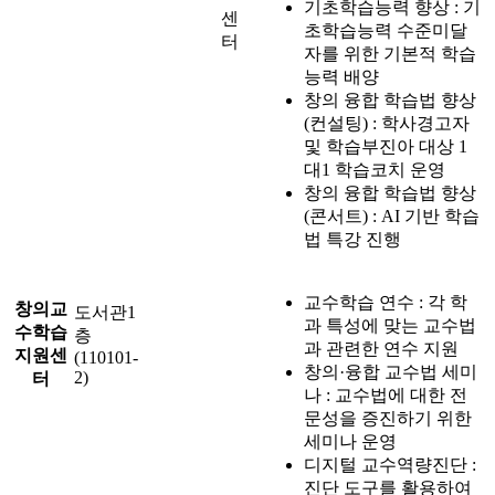
기초학습능력 향상 : 기
센
초학습능력 수준미달
터
자를 위한 기본적 학습
능력 배양
창의 융합 학습법 향상
(컨설팅) : 학사경고자
및 학습부진아 대상 1
대1 학습코치 운영
창의 융합 학습법 향상
(콘서트) : AI 기반 학습
법 특강 진행
교수학습 연수 : 각 학
창의교
도서관1
과 특성에 맞는 교수법
수학습
층
과 관련한 연수 지원
지원센
(110101-
창의·융합 교수법 세미
2)
터
나 : 교수법에 대한 전
문성을 증진하기 위한
세미나 운영
디지털 교수역량진단 :
진단 도구를 활용하여