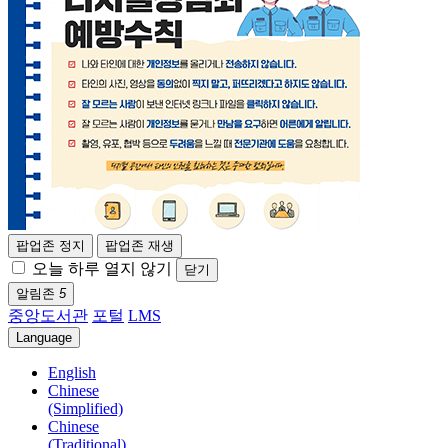
팝업존 정지
팝업존 재생
오늘 하루 열지 않기
닫기
알림존
5
중앙도서관
포털
LMS
Language
English
Chinese
(Simplified)
Chinese
(Traditional)