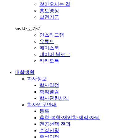
찾아오시는 길
홍보영상
발전기금
sns 바로가기
인스타그램
유튜브
페이스북
네이버 블로그
카카오톡
대학생활
학사정보
학사일정
학칙열람
학사관련서식
학사업무안내
등록
휴학·복학·재입학·제적·자퇴
전공선택·전과
수강신청
출석인정