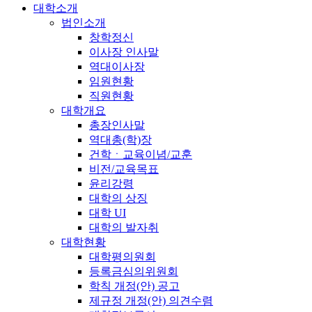
대학소개
법인소개
창학정신
이사장 인사말
역대이사장
임원현황
직원현황
대학개요
총장인사말
역대총(학)장
건학ㆍ교육이념/교훈
비전/교육목표
윤리강령
대학의 상징
대학 UI
대학의 발자취
대학현황
대학평의원회
등록금심의위원회
학칙 개정(안) 공고
제규정 개정(안) 의견수렴