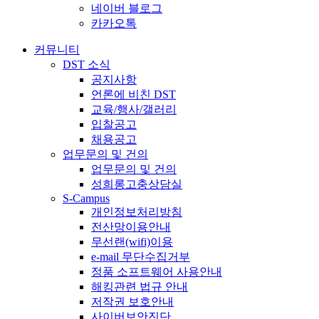
네이버 블로그
카카오톡
커뮤니티
DST 소식
공지사항
언론에 비친 DST
교육/행사/갤러리
입찰공고
채용공고
업무문의 및 건의
업무문의 및 건의
성희롱고충상담실
S-Campus
개인정보처리방침
전산망이용안내
무선랜(wifi)이용
e-mail 무단수집거부
정품 소프트웨어 사용안내
해킹관련 법규 안내
저작권 보호안내
사이버보안진단