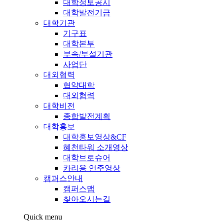
대학정보공시
대학발전기금
대학기관
기구표
대학본부
부속/부설기관
사업단
대외협력
협약대학
대외협력
대학비전
종합발전계획
대학홍보
대학홍보영상&CF
혜천타워 소개영상
대학브로슈어
카리용 연주영상
캠퍼스안내
캠퍼스맵
찾아오시는길
Quick menu