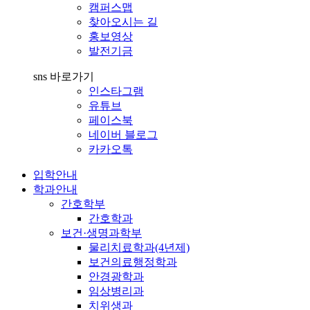
캠퍼스맵
찾아오시는 길
홍보영상
발전기금
sns 바로가기
인스타그램
유튜브
페이스북
네이버 블로그
카카오톡
입학안내
학과안내
간호학부
간호학과
보건·생명과학부
물리치료학과(4년제)
보건의료행정학과
안경광학과
임상병리과
치위생과