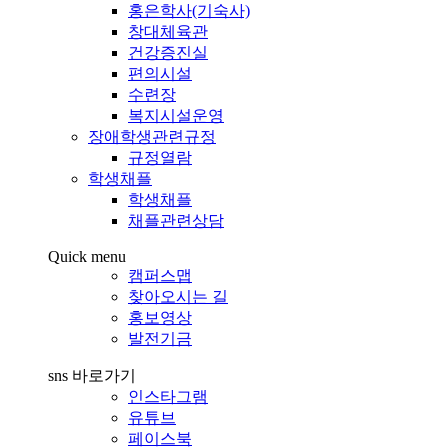
홍은학사(기숙사)
창대체육관
건강증진실
편의시설
수련장
복지시설운영
장애학생관련규정
규정열람
학생채플
학생채플
채플관련상담
Quick menu
캠퍼스맵
찾아오시는 길
홍보영상
발전기금
sns 바로가기
인스타그램
유튜브
페이스북