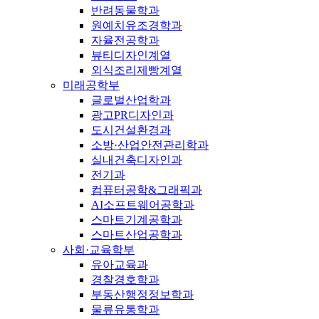
반려동물학과
원예치유조경학과
자율전공학과
뷰티디자인계열
외식조리제빵계열
미래공학부
글로벌산업학과
광고PR디자인과
도시건설환경과
소방·산업안전관리학과
실내건축디자인과
전기과
컴퓨터공학&그래픽과
AI소프트웨어공학과
스마트기계공학과
스마트산업공학과
사회·교육학부
유아교육과
경찰경호학과
부동산행정정보학과
물류유통학과