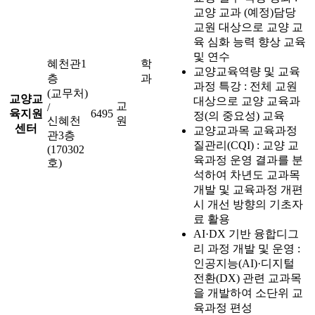
교양 교과 (예정)담당
교원 대상으로 교양 교
육 심화 능력 향상 교육
및 연수
혜천관1
학
교양교육역량 및 교육
층
과
과정 특강 : 전체 교원
(교무처)
교양교
대상으로 교양 교육과
교
/
육지원
6495
정(의 중요성) 교육
신혜천
원
센터
교양교과목 교육과정
관3층
질관리(CQI) : 교양 교
(170302
육과정 운영 결과를 분
호)
석하여 차년도 교과목
개발 및 교육과정 개편
시 개선 방향의 기초자
료 활용
AI·DX 기반 융합디그
리 과정 개발 및 운영 :
인공지능(AI)·디지털
전환(DX) 관련 교과목
을 개발하여 소단위 교
육과정 편성