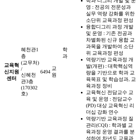
학과 디그리 개발 및 운
영 : 전공의 전문성과
실무 역량 강화를 위한
소단위 교육과정 편성
융합디그리 과정 개발
및 운영 : 기존 전공과
차별화된 신규 융합 교
과목을 개발하여 소단
혜천관1
학
위 교육과정 편성
층
과
역량기반 교육과정 개
(교무처)
교육혁
발(개편) : 대학핵심역
교
/
신지원
6494
량을 기반으로 학과 교
신혜천
원
센터
육목표 및 학습성과, 교
관3층
육과정 정비
(170302
교육혁신 전담교수 교
호)
육 및 운영 : 전담교수
(PD) 대상 교육혁신 리
더십 강화 연수
역량기반 교육과정 질
관리(CQI) : 학과별 교
육과정 운영 결과를 분
석하여 차년도 교육과