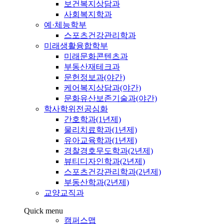
보건복지상담과
사회복지학과
예·체능학부
스포츠건강관리학과
미래생활융합학부
미래문화콘텐츠과
부동산재테크과
문헌정보과(야간)
케어복지상담과(야간)
문화유산보존기술과(야간)
학사학위전공심화
간호학과(1년제)
물리치료학과(1년제)
유아교육학과(1년제)
경찰경호무도학과(2년제)
뷰티디자인학과(2년제)
스포츠건강관리학과(2년제)
부동산학과(2년제)
교양교직과
Quick menu
캠퍼스맵